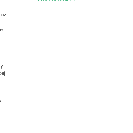
iaż
le
y i
cej
w.