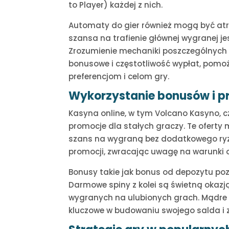
to Player) każdej z nich.
Automaty do gier również mogą być atr
szansa na trafienie głównej wygranej j
Zrozumienie mechaniki poszczególnych a
bonusowe i częstotliwość wypłat, pomoż
preferencjom i celom gry.
Wykorzystanie bonusów i p
Kasyna online, w tym Volcano Kasyno, c
promocje dla stałych graczy. Te oferty 
szans na wygraną bez dodatkowego ryz
promocji, zwracając uwagę na warunki 
Bonusy takie jak bonus od depozytu pozw
Darmowe spiny z kolei są świetną oka
wygranych na ulubionych grach. Mądre
kluczowe w budowaniu swojego salda i z