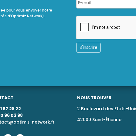
sée pour vous envoyer notre
ités d’Optimiz Network).
NTACT
NOUS TROUVER
1 57 28 22
2 Boulevard des Etats-Unis
0 96 03 98
42000 Saint-Étienne
tact@optimiz-network.fr