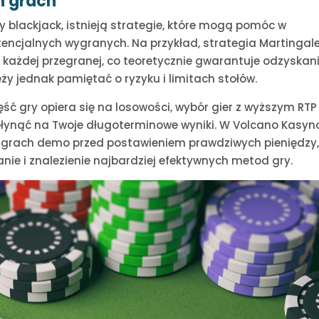
h grach
zy blackjack, istnieją strategie, które mogą pomóc w
otencjalnych wygranych. Na przykład, strategia Martingal
 każdej przegranej, co teoretycznie gwarantuje odzyskan
leży jednak pamiętać o ryzyku i limitach stołów.
 gry opiera się na losowości, wybór gier z wyższym RTP 
płynąć na Twoje długoterminowe wyniki. W Volcano Kasyn
 grach demo przed postawieniem prawdziwych pieniędzy,
e i znalezienie najbardziej efektywnych metod gry.