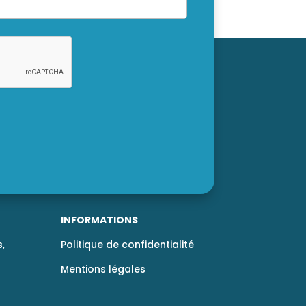
INFORMATIONS
,
Politique de confidentialité
Mentions légales