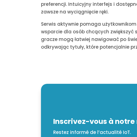
preferencji. Intuicyjny interfejs i dost
zawsze na wyciągnięcie ręki.
Serwis aktywnie pomaga użytkownikom w
wsparcie dla osób chcących zwiększyć s
gracze mogą łatwiej nawigować po świeci
odkrywając tytuły, które potencjalnie p
Inscrivez-vous à notre 
Restez informé de l’actualité IoT.