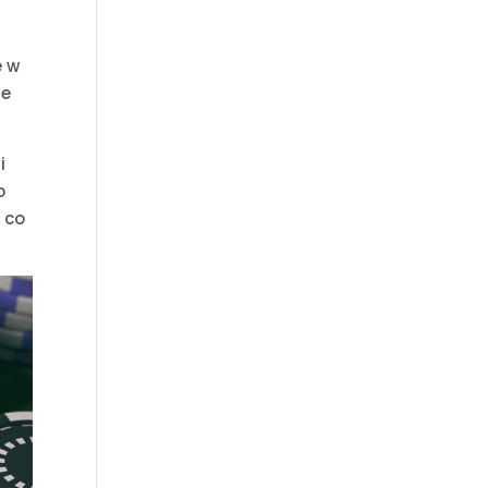
e w
ie
i
o
 co