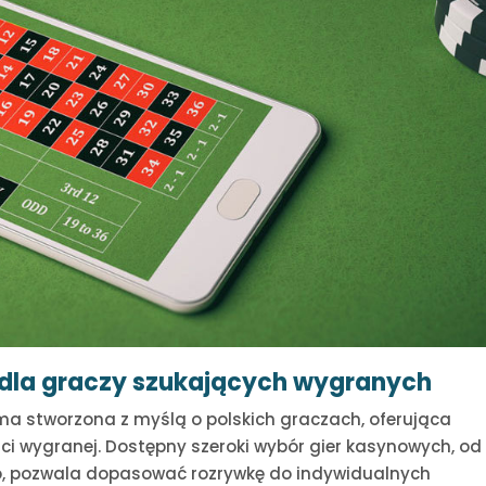
 dla graczy szukających wygranych
a stworzona z myślą o polskich graczach, oferująca
ci wygranej. Dostępny szeroki wybór gier kasynowych, od
, pozwala dopasować rozrywkę do indywidualnych