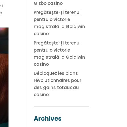
Gizbo casino
 i
Pregătește-ți terenul
e
pentru o victorie
magistrală la Goldiwin
casino
Pregătește-ți terenul
pentru o victorie
magistrală la Goldiwin
casino
Débloquez les plans
révolutionnaires pour
des gains totaux au
casino
Archives