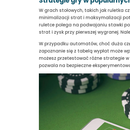
Strategie gry w popularnyc
W grach stołowych, takich jak ruletka c
minimalizacji strat i maksymalizacji p
ruletce polega na podwajaniu stawki po
strat i zysk przy pierwszej wygranej. Na
W przypadku automatów, choć duża część
zapoznanie się z tabelą wypłat może w
możesz przetestować różne strategie w
pozwala na bezpieczne eksperymentowani