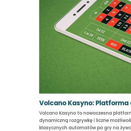
Volcano Kasyno: Platforma
Volcano Kasyno to nowoczesna platform
dynamiczną rozgrywkę i liczne możliwoś
klasycznych automatów po gry na żywo