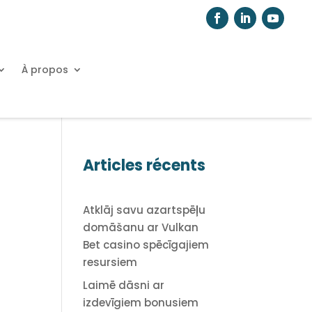
À propos
Articles récents
Atklāj savu azartspēļu
domāšanu ar Vulkan
Bet casino spēcīgajiem
resursiem
Laimē dāsni ar
izdevīgiem bonusiem