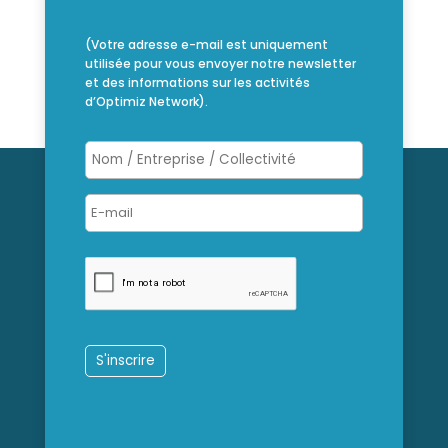
(Votre adresse e-mail est uniquement
utilisée pour vous envoyer notre newsletter
et des informations sur les activités
d’Optimiz Network).