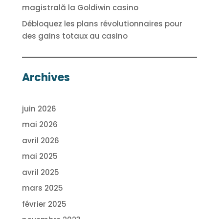
magistrală la Goldiwin casino
Débloquez les plans révolutionnaires pour
des gains totaux au casino
Archives
juin 2026
mai 2026
avril 2026
mai 2025
avril 2025
mars 2025
février 2025