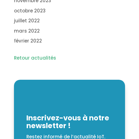
novembre 2023
octobre 2023
juillet 2022
mars 2022
février 2022
Retour actualités
Inscrivez-vous à notre
newsletter !
Restez informé de l’actualité IoT.