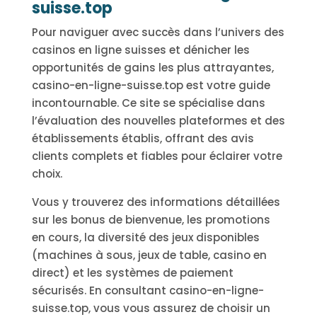
suisse.top
Pour naviguer avec succès dans l’univers des
casinos en ligne suisses et dénicher les
opportunités de gains les plus attrayantes,
casino-en-ligne-suisse.top est votre guide
incontournable. Ce site se spécialise dans
l’évaluation des nouvelles plateformes et des
établissements établis, offrant des avis
clients complets et fiables pour éclairer votre
choix.
Vous y trouverez des informations détaillées
sur les bonus de bienvenue, les promotions
en cours, la diversité des jeux disponibles
(machines à sous, jeux de table, casino en
direct) et les systèmes de paiement
sécurisés. En consultant casino-en-ligne-
suisse.top, vous vous assurez de choisir un