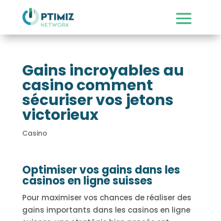
Gains incroyables au
casino comment
sécuriser vos jetons
victorieux
Casino
Optimiser vos gains dans les
casinos en ligne suisses
Pour maximiser vos chances de réaliser des
gains importants dans les casinos en ligne