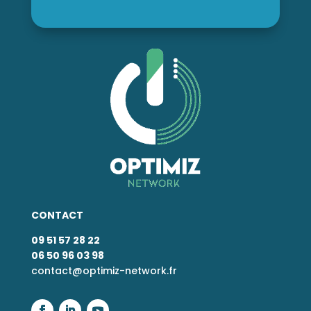
CONTACT
09 51 57 28 22
06 50 96 03 98
contact@optimiz-network.fr