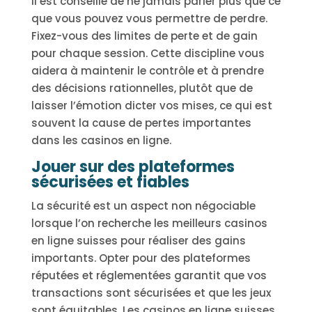
Il est conseillé de ne jamais parier plus que ce
que vous pouvez vous permettre de perdre.
Fixez-vous des limites de perte et de gain
pour chaque session. Cette discipline vous
aidera à maintenir le contrôle et à prendre
des décisions rationnelles, plutôt que de
laisser l’émotion dicter vos mises, ce qui est
souvent la cause de pertes importantes
dans les casinos en ligne.
Jouer sur des plateformes
sécurisées et fiables
La sécurité est un aspect non négociable
lorsque l’on recherche les meilleurs casinos
en ligne suisses pour réaliser des gains
importants. Opter pour des plateformes
réputées et réglementées garantit que vos
transactions sont sécurisées et que les jeux
sont équitables. Les casinos en ligne suisses