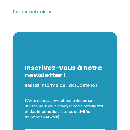
Retour actualités
Inscrivez-vous à notre
newsletter !
Restez informé de l’actualité IoT.
(Votre adresse e-mail est uniquement
utilisée pour vous envoyer notre newsletter
et des informations sur les activités
d’Optimiz Network).