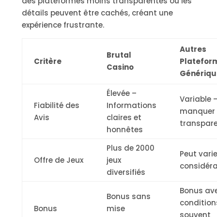
des plateformes moins transparentes où les
détails peuvent être cachés, créant une
expérience frustrante.
Autres
Brutal
Critère
Platefor
Casino
Génériqu
Élevée –
Variable 
Fiabilité des
Informations
manquer
Avis
claires et
transpar
honnêtes
Plus de 2000
Peut varie
Offre de Jeux
jeux
considér
diversifiés
Bonus av
Bonus sans
condition
Bonus
mise
souvent