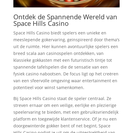
Ontdek de Spannende Wereld van
Space Hills Casino
Space Hills Casino biedt spelers een unieke en
meeslepende gokervaring, geïnspireerd door thema’s
uit de ruimte. Hier kunnen avontuurlijke spelers een
breed scala aan casinospelen ontdekken, van
klassieke gokkasten met een futuristisch tintje tot
spannende tafelspelen die de sensatie van een
fysiek casino nabootsen. De focus ligt op het creëren
van een sfeervolle omgeving waar entertainment en
potentieel voor winst samenkomen.
Bij Space Hills Casino staat de speler centraal. Ze
streven ernaar om een veilige, eerlijke en plezierige
speelervaring te bieden, met een gebruiksvriendelijk
platform en toegewijde klantenservice. Of je nu een
doorgewinterde gokker bent of net begint, Space
Hills Casino nodigt je uit om de uitgestrektheid van