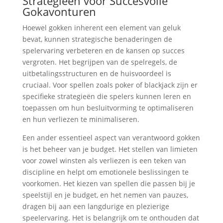
Strategieën voor Succesvolle
Gokavonturen
Hoewel gokken inherent een element van geluk
bevat, kunnen strategische benaderingen de
spelervaring verbeteren en de kansen op succes
vergroten. Het begrijpen van de spelregels, de
uitbetalingsstructuren en de huisvoordeel is
cruciaal. Voor spellen zoals poker of blackjack zijn er
specifieke strategieën die spelers kunnen leren en
toepassen om hun besluitvorming te optimaliseren
en hun verliezen te minimaliseren.
Een ander essentieel aspect van verantwoord gokken
is het beheer van je budget. Het stellen van limieten
voor zowel winsten als verliezen is een teken van
discipline en helpt om emotionele beslissingen te
voorkomen. Het kiezen van spellen die passen bij je
speelstijl en je budget, en het nemen van pauzes,
dragen bij aan een langdurige en plezierige
speelervaring. Het is belangrijk om te onthouden dat