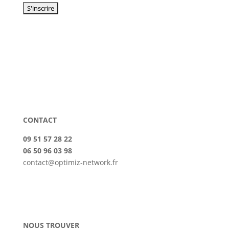
CONTACT
09 51 57 28 22
06 50 96 03 98
contact@optimiz-network.fr
NOUS TROUVER