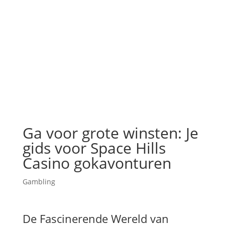
Ga voor grote winsten: Je
gids voor Space Hills
Casino gokavonturen
Gambling
De Fascinerende Wereld van