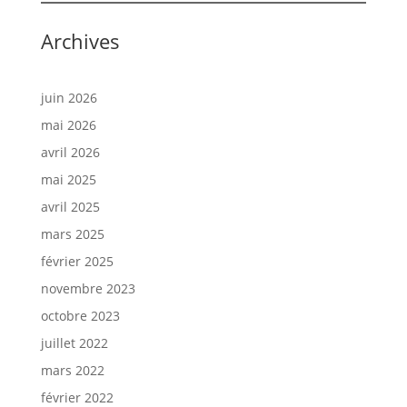
Archives
juin 2026
mai 2026
avril 2026
mai 2025
avril 2025
mars 2025
février 2025
novembre 2023
octobre 2023
juillet 2022
mars 2022
février 2022