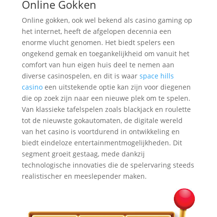
Online Gokken
Online gokken, ook wel bekend als casino gaming op
het internet, heeft de afgelopen decennia een
enorme vlucht genomen. Het biedt spelers een
ongekend gemak en toegankelijkheid om vanuit het
comfort van hun eigen huis deel te nemen aan
diverse casinospelen, en dit is waar
space hills
casino
een uitstekende optie kan zijn voor diegenen
die op zoek zijn naar een nieuwe plek om te spelen.
Van klassieke tafelspelen zoals blackjack en roulette
tot de nieuwste gokautomaten, de digitale wereld
van het casino is voortdurend in ontwikkeling en
biedt eindeloze entertainmentmogelijkheden. Dit
segment groeit gestaag, mede dankzij
technologische innovaties die de spelervaring steeds
realistischer en meeslepender maken.