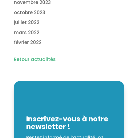
novembre 2023
octobre 2023
juillet 2022
mars 2022
février 2022
Retour actualités
Inscrivez-vous à notre
newsletter !
Restez informé de l’actualité IoT.