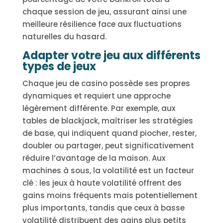
chaque session de jeu, assurant ainsi une
meilleure résilience face aux fluctuations
naturelles du hasard.
Adapter votre jeu aux différents
types de jeux
Chaque jeu de casino possède ses propres
dynamiques et requiert une approche
légèrement différente. Par exemple, aux
tables de blackjack, maîtriser les stratégies
de base, qui indiquent quand piocher, rester,
doubler ou partager, peut significativement
réduire l’avantage de la maison. Aux
machines à sous, la volatilité est un facteur
clé : les jeux à haute volatilité offrent des
gains moins fréquents mais potentiellement
plus importants, tandis que ceux à basse
volatilité distribuent des gains plus petits