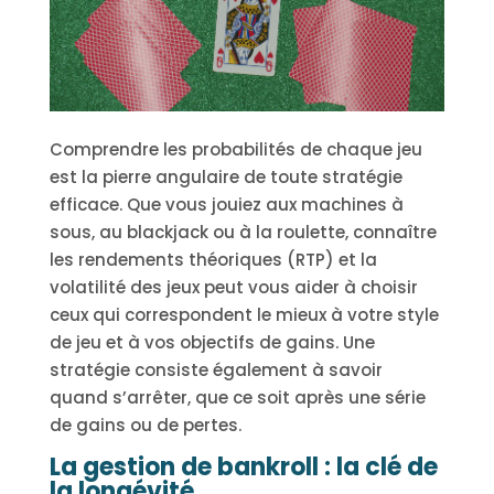
Comprendre les probabilités de chaque jeu
est la pierre angulaire de toute stratégie
efficace. Que vous jouiez aux machines à
sous, au blackjack ou à la roulette, connaître
les rendements théoriques (RTP) et la
volatilité des jeux peut vous aider à choisir
ceux qui correspondent le mieux à votre style
de jeu et à vos objectifs de gains. Une
stratégie consiste également à savoir
quand s’arrêter, que ce soit après une série
de gains ou de pertes.
La gestion de bankroll : la clé de
la longévité