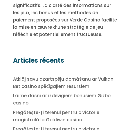
significatifs. La clarté des informations sur
les jeux, les bonus et les méthodes de
paiement proposées sur Verde Casino facilite
la mise en œuvre d’une stratégie de jeu
réfléchie et potentiellement fructueuse.
Articles récents
Atklāj savu azartspēļu domāšanu ar Vulkan
Bet casino spēcīgajiem resursiem
Laimē dāsni ar izdevīgiem bonusiem Gizbo
casino
Pregătește-ți terenul pentru o victorie
magistrală la Goldiwin casino
Pregătește-ți terenul pentru o victorie