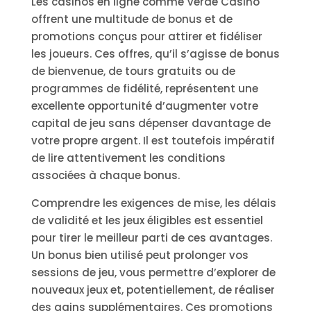
Les casinos en ligne comme Verde Casino
offrent une multitude de bonus et de
promotions conçus pour attirer et fidéliser
les joueurs. Ces offres, qu’il s’agisse de bonus
de bienvenue, de tours gratuits ou de
programmes de fidélité, représentent une
excellente opportunité d’augmenter votre
capital de jeu sans dépenser davantage de
votre propre argent. Il est toutefois impératif
de lire attentivement les conditions
associées à chaque bonus.
Comprendre les exigences de mise, les délais
de validité et les jeux éligibles est essentiel
pour tirer le meilleur parti de ces avantages.
Un bonus bien utilisé peut prolonger vos
sessions de jeu, vous permettre d’explorer de
nouveaux jeux et, potentiellement, de réaliser
des gains supplémentaires. Ces promotions