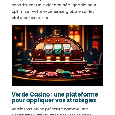
constituent un levier non négligeable pour
optimiser votre expérience globale sur les
plateformes de jeu.
Verde Casino : une plateforme
pour appliquer vos stratégies
Verde Casino se présente comme une