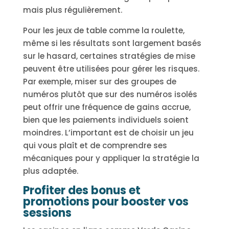
mais plus régulièrement.
Pour les jeux de table comme la roulette,
même si les résultats sont largement basés
sur le hasard, certaines stratégies de mise
peuvent être utilisées pour gérer les risques.
Par exemple, miser sur des groupes de
numéros plutôt que sur des numéros isolés
peut offrir une fréquence de gains accrue,
bien que les paiements individuels soient
moindres. L’important est de choisir un jeu
qui vous plaît et de comprendre ses
mécaniques pour y appliquer la stratégie la
plus adaptée.
Profiter des bonus et
promotions pour booster vos
sessions