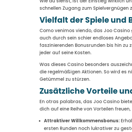
Wie du siehst, ist der Einstieg wirklich u
schnellen Zugang zum Spielvergnügen z
Vielfalt der Spiele un
Como venimos viendo, das Joo Casino gl
auch durch sein schier endloses Angebo
faszinierenden Bonusrunden bis hin zu z
jeder auf seine Kosten.
Was dieses Casino besonders auszeichnet
die regelmäßigen Aktionen. So wird es ni
Getümmel zu stürzen.
Zusätzliche Vorteile u
En otras palabras, das Joo Casino bietet
dich auf eine Reihe von Vorteilen freuen,
Attraktiver Willkommensbonus:
Erhal
ersten Runden noch lukrativer zu gest