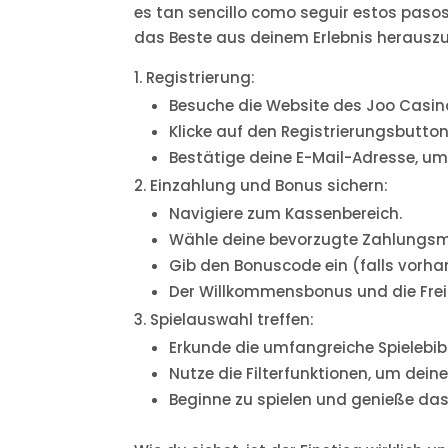
es tan sencillo como seguir estos paso
das Beste aus deinem Erlebnis herauszu
Registrierung:
Besuche die Website des Joo Casin
Klicke auf den Registrierungsbutton
Bestätige deine E-Mail-Adresse, um 
Einzahlung und Bonus sichern:
Navigiere zum Kassenbereich.
Wähle deine bevorzugte Zahlungs
Gib den Bonuscode ein (falls vorha
Der Willkommensbonus und die Frei
Spielauswahl treffen:
Erkunde die umfangreiche Spielebibl
Nutze die Filterfunktionen, um deine
Beginne zu spielen und genieße das 