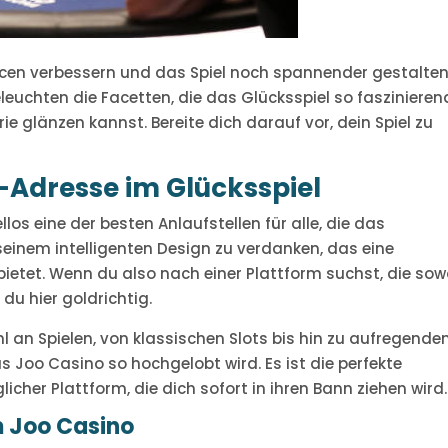
ncen verbessern und das Spiel noch spannender gestalte
beleuchten die Facetten, die das Glücksspiel so faszinieren
e glänzen kannst. Bereite dich darauf vor, dein Spiel zu
-Adresse im Glücksspiel
los eine der besten Anlaufstellen für alle, die das
t seinem intelligenten Design zu verdanken, das eine
 bietet. Wenn du also nach einer Plattform suchst, die sow
 du hier goldrichtig.
l an Spielen, von klassischen Slots bis hin zu aufregende
as Joo Casino so hochgelobt wird. Es ist die perfekte
her Plattform, die dich sofort in ihren Bann ziehen wird.
im Joo Casino