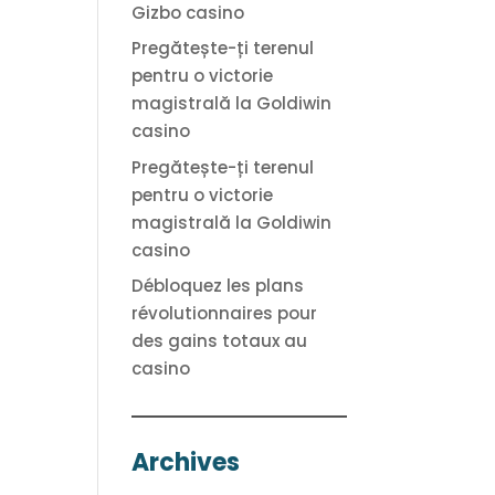
Gizbo casino
Pregătește-ți terenul
pentru o victorie
magistrală la Goldiwin
casino
Pregătește-ți terenul
pentru o victorie
magistrală la Goldiwin
casino
Débloquez les plans
révolutionnaires pour
des gains totaux au
casino
Archives