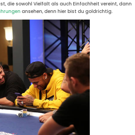
, die sowohl Vielfalt als auch Einfachheit vereint, dann
fahrungen
ansehen, denn hier bist du goldrichtig.