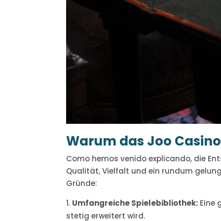
Warum das Joo Casino 
Como hemos venido explicando, die Ents
Qualität, Vielfalt und ein rundum gelun
Gründe:
Umfangreiche Spielebibliothek:
Eine 
stetig erweitert wird.