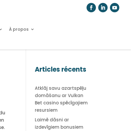
À propos
Articles récents
Atklāj savu azartspēļu
domāšanu ar Vulkan
Bet casino spēcīgajiem
resursiem
 du
Laimē dāsni ar
en
izdevīgiem bonusiem
se.