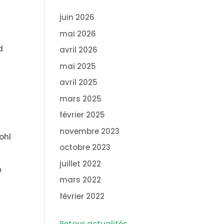
juin 2026
mai 2026
n
d
avril 2026
mai 2025
avril 2025
mars 2025
février 2025
novembre 2023
ohl
octobre 2023
juillet 2022
n
mars 2022
février 2022
Retour actualités