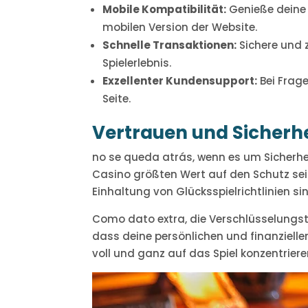
Mobile Kompatibilität:
Genieße deine L
mobilen Version der Website.
Schnelle Transaktionen:
Sichere und 
Spielerlebnis.
Exzellenter Kundensupport:
Bei Frage
Seite.
Vertrauen und Sicherhe
no se queda atrás, wenn es um Sicherheit
Casino größten Wert auf den Schutz sein
Einhaltung von Glücksspielrichtlinien si
Como dato extra, die Verschlüsselungst
dass deine persönlichen und finanzielle
voll und ganz auf das Spiel konzentrie