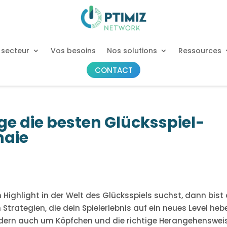
 secteur
Vos besoins
Nos solutions
Ressources
CONTACT
ge die besten Glücksspiel-
haie
Highlight in der Welt des Glücksspiels suchst, dann bist
n Strategien, die dein Spielerlebnis auf ein neues Level heb
ndern auch um Köpfchen und die richtige Herangehenswei