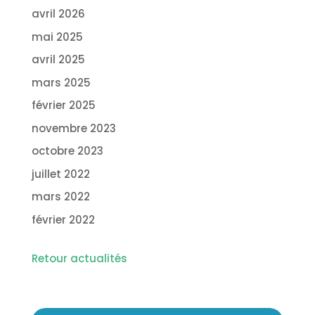
avril 2026
mai 2025
avril 2025
mars 2025
février 2025
novembre 2023
octobre 2023
juillet 2022
mars 2022
février 2022
Retour actualités