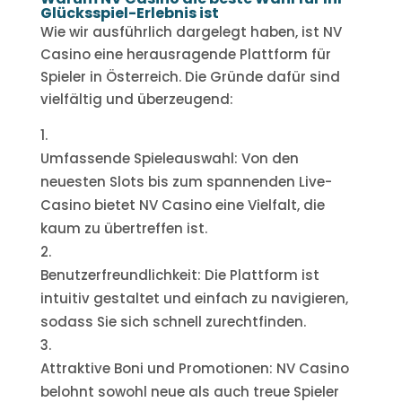
Glücksspiel-Erlebnis ist
Wie wir ausführlich dargelegt haben, ist NV
Casino eine herausragende Plattform für
Spieler in Österreich. Die Gründe dafür sind
vielfältig und überzeugend:
Umfassende Spieleauswahl: Von den
neuesten Slots bis zum spannenden Live-
Casino bietet NV Casino eine Vielfalt, die
kaum zu übertreffen ist.
Benutzerfreundlichkeit: Die Plattform ist
intuitiv gestaltet und einfach zu navigieren,
sodass Sie sich schnell zurechtfinden.
Attraktive Boni und Promotionen: NV Casino
belohnt sowohl neue als auch treue Spieler