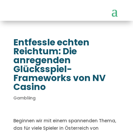
Entfessle echten
Reichtum: Die
anregenden
Glücksspiel-
Frameworks von NV
Casino
Gambliing
Beginnen wir mit einem spannenden Thema,
das für viele Spieler in Österreich von