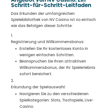
Schritt-für-Schritt-Leitfaden
Das Erkunden der umfangreichen
Spielebibliothek von NV Casino ist so einfach
wie das Befolgen dieser Schritte:
Registrierung und Willkommensbonus:
Erstellen Sie Ihr kostenloses Konto in
wenigen einfachen Schritten.
Beanspruchen Sie Ihren attraktiven
Willkommensbonus, der Ihr Spielerlebnis
sofort bereichert.
Erkundung der Spielauswahl:
Navigieren Sie zu den verschiedenen
Spielkategorien: Slots, Tischspiele, Live-
Casino.