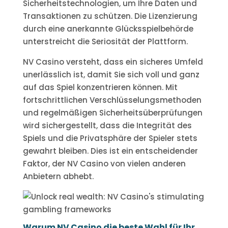
Sicherheitstechnologien, um Ihre Daten und
Transaktionen zu schützen. Die Lizenzierung
durch eine anerkannte Glücksspielbehörde
unterstreicht die Seriosität der Plattform.
NV Casino versteht, dass ein sicheres Umfeld
unerlässlich ist, damit Sie sich voll und ganz
auf das Spiel konzentrieren können. Mit
fortschrittlichen Verschlüsselungsmethoden
und regelmäßigen Sicherheitsüberprüfungen
wird sichergestellt, dass die Integrität des
Spiels und die Privatsphäre der Spieler stets
gewahrt bleiben. Dies ist ein entscheidender
Faktor, der NV Casino von vielen anderen
Anbietern abhebt.
Warum NV Casino die beste Wahl für Ihr