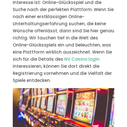
Interesse ist: Online-Glücksspiel und die
Suche nach der perfekten Plattform. Wenn Sie
nach einer erstklassigen Online-
Unterhaltungserfahrung suchen, die keine
Wünsche offenlässt, dann sind Sie hier genau
richtig. Wir tauchen tief in die Welt des
Online-Glücksspiels ein und beleuchten, was
eine Plattform wirklich auszeichnet. Wenn Sie
sich für die Details des
NV Casino login
interessieren, können Sie dort direkt die
Registrierung vornehmen und die Vielfalt der
Spiele entdecken.