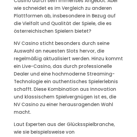
Casino durch sein immenses Angebot. Aber
wie schneidet es im Vergleich zu anderen
Plattformen ab, insbesondere in Bezug auf
die Vielfalt und Qualität der Spiele, die es
österreichischen Spielern bietet?
NV Casino sticht besonders durch seine
Auswahl an neuesten Slots hervor, die
regelmäßig aktualisiert werden. Hinzu kommt
ein Live-Casino, das durch professionelle
Dealer und eine hochmoderne Streaming-
Technologie ein authentisches Spielerlebnis
schafft. Diese Kombination aus Innovation
und klassischem Spielvergnügen ist es, die
NV Casino zu einer herausragenden Wahl
macht.
Laut Experten aus der Glücksspielbranche,
wie sie beispielsweise von