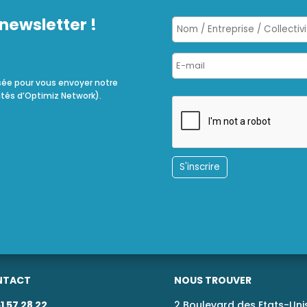
newsletter !
sée pour vous envoyer notre
ités d’Optimiz Network).
NTACT
NOUS TROUVER
1 57 28 22
2 Boulevard des Etats-Unis