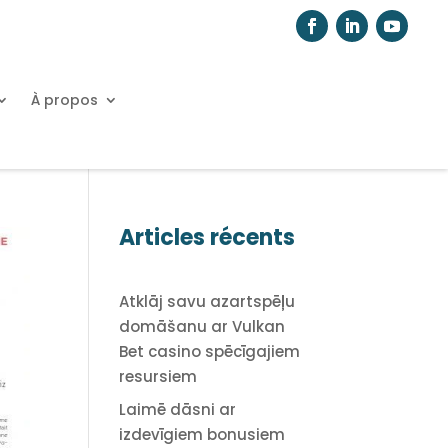
À propos
Articles récents
Atklāj savu azartspēļu
domāšanu ar Vulkan
Bet casino spēcīgajiem
resursiem
Laimē dāsni ar
izdevīgiem bonusiem