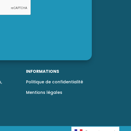
INFORMATIONS
,
Politique de confidentialité
Mentions légales