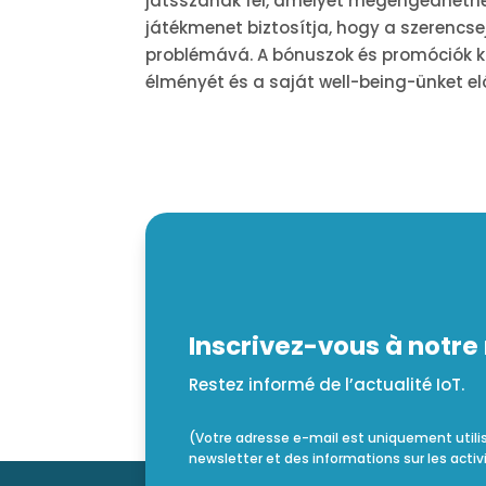
játsszanak fel, amelyet megengedhetnek
játékmenet biztosítja, hogy a szerencs
problémává. A bónuszok és promóciók k
élményét és a saját well-being-ünket elő
Inscrivez-vous à notre 
Restez informé de l’actualité IoT.
(Votre adresse e-mail est uniquement utili
newsletter et des informations sur les activ