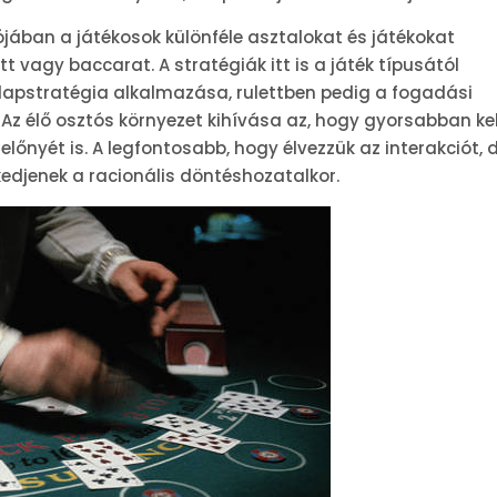
ójában a játékosok különféle asztalokat és játékokat
ett vagy baccarat. A stratégiák itt is a játék típusától
alapstratégia alkalmazása, rulettben pedig a fogadási
Az élő osztós környezet kihívása az, hogy gyorsabban kel
 előnyét is. A legfontosabb, hogy élvezzük az interakciót, 
kedjenek a racionális döntéshozatalkor.