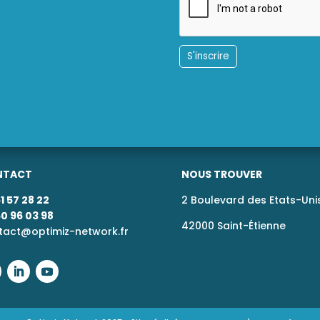
NTACT
NOUS TROUVER
1 57 28 22
2 Boulevard des Etats-Unis
0 96 03 98
42000 Saint-Étienne
tact@optimiz-network.fr