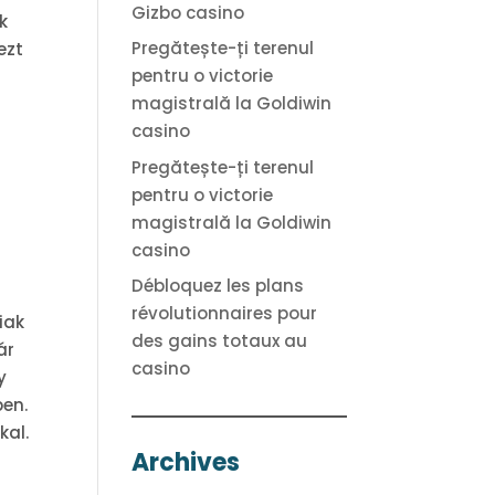
Gizbo casino
k
Pregătește-ți terenul
ezt
pentru o victorie
magistrală la Goldiwin
casino
Pregătește-ți terenul
pentru o victorie
magistrală la Goldiwin
casino
Débloquez les plans
révolutionnaires pour
iak
des gains totaux au
ár
casino
y
ben.
kal.
Archives