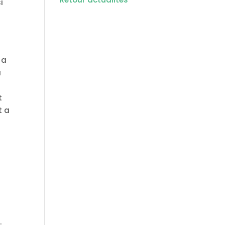
i
 a
a
t
t a
.