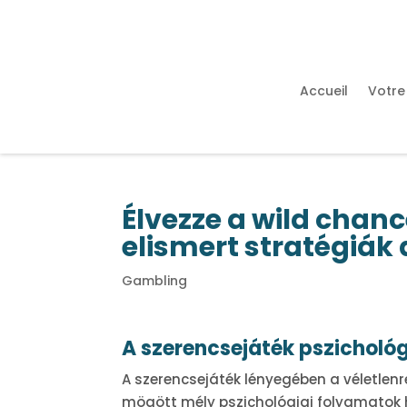
Accueil
Votre
Élvezze a wild chanc
elismert stratégiák 
Gambling
A szerencsejáték pszichológ
A szerencsejáték lényegében a véletlenr
mögött mély pszichológiai folyamatok