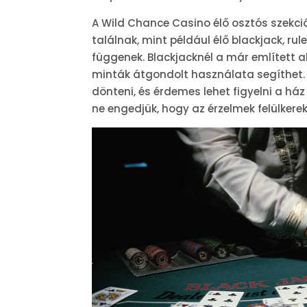
A Wild Chance Casino élő osztós szekci
találnak, mint például élő blackjack, rul
függenek. Blackjacknél a már említett 
minták átgondolt használata segíthet. 
dönteni, és érdemes lehet figyelni a ház
ne engedjük, hogy az érzelmek felülkere