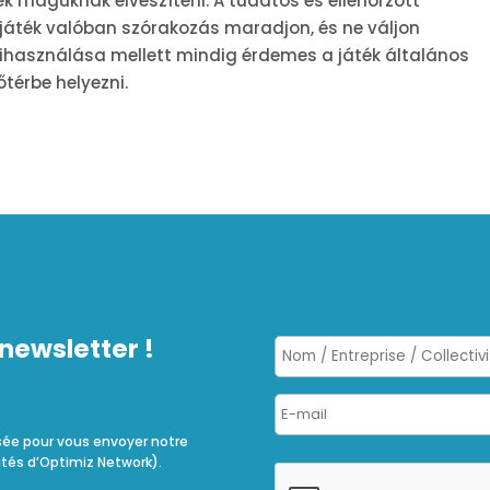
 maguknak elveszíteni. A tudatos és ellenőrzött
ejáték valóban szórakozás maradjon, és ne váljon
ihasználása mellett mindig érdemes a játék általános
térbe helyezni.
newsletter !
sée pour vous envoyer notre
ités d’Optimiz Network).