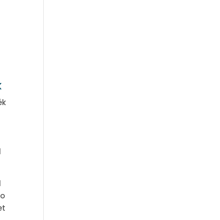
k
ék
d
l
no
et