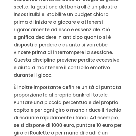
scelta, la gestione del bankroll è un pilastro
insostituibile. Stabilire un budget chiaro
prima di iniziare a giocare e attenersi
rigorosamente ad esso è essenziale. Ciò
significa decidere in anticipo quanto si è
disposti a perdere e quanto si vorrebbe
vincere prima di interrompere la sessione.
Questa disciplina previene perdite eccessive
e aiuta a mantenere il controllo emotivo
durante il gioco.
È inoltre importante definire unità di puntata
proporzionate al proprio bankroll totale.
Puntare una piccola percentuale del proprio
capitale per ogni giro o mano riduce il rischio
di esaurire rapidamente i fondi. Ad esempio,
se si dispone di 1000 euro, puntare 10 euro per
giro di Roulette o per mano di dadi è un