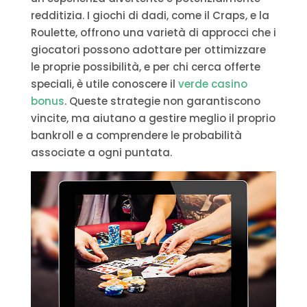
redditizia. I giochi di dadi, come il Craps, e la
Roulette, offrono una varietà di approcci che i
giocatori possono adottare per ottimizzare
le proprie possibilità, e per chi cerca offerte
speciali, è utile conoscere il
verde casino
bonus
. Queste strategie non garantiscono
vincite, ma aiutano a gestire meglio il proprio
bankroll e a comprendere le probabilità
associate a ogni puntata.