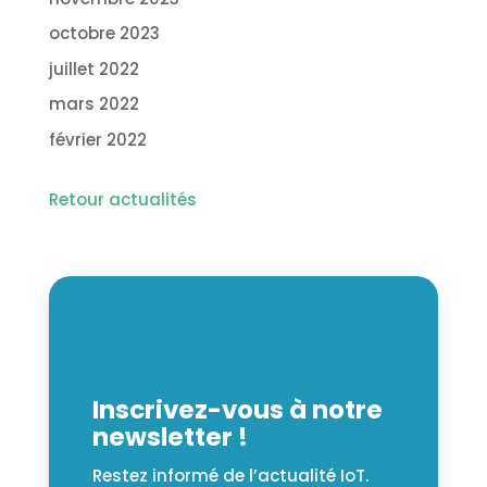
octobre 2023
juillet 2022
mars 2022
février 2022
Retour actualités
Inscrivez-vous à notre
newsletter !
Restez informé de l’actualité IoT.