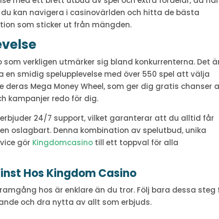
lse med ett brett utbud av spel och extra fördelar, då ha
 du kan navigera i casinovärlden och hitta de bästa
tion som sticker ut från mängden.
evelse
no som verkligen utmärker sig bland konkurrenterna. Det ä
ha en smidig spelupplevelse med över 550 spel att välja
vare deras Mega Money Wheel, som ger dig gratis chanser a
ch kampanjer redo för dig.
bjuder 24/7 support, vilket garanterar att du alltid får
igen oslagbart. Denna kombination av spelutbud, unika
rvice gör
Kingdomcasino
till ett toppval för alla
Vinst Hos Kingdom Casino
framgång hos är enklare än du tror. Följ bara dessa steg 
nde och dra nytta av allt som erbjuds.