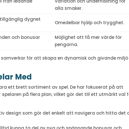
l från ledande
Variation och underhållning för
alla smaker.
tillgänglig dygnet
Omedelbar hjälp och trygghet.
nden och bonusar
Möjlighet att få mer värde för
pengarna.
 samverkar för att skapa en dynamisk och givande miljö
elar Med
ara ett brett sortiment av spel. De har fokuserat på att
elaren på flera plan, vilket gör det till ett utmärkt val f
tiv design som gör det enkelt att navigera och hitta det 
alltid kunna ta del av nya och spännande bonusar och