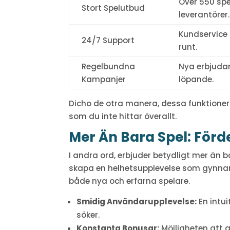
Över 550 spe
Stort Spelutbud
leverantörer.
Kundservice 
24/7 Support
runt.
Regelbundna
Nya erbjuda
Kampanjer
löpande.
Dicho de otra manera, dessa funktioner
som du inte hittar överallt.
Mer Än Bara Spel: Förd
I andra ord, erbjuder betydligt mer än b
skapa en helhetsupplevelse som gynnar sp
både nya och erfarna spelare.
Smidig Användarupplevelse:
En intui
söker.
Konstanta Bonusar:
Möjligheten att 