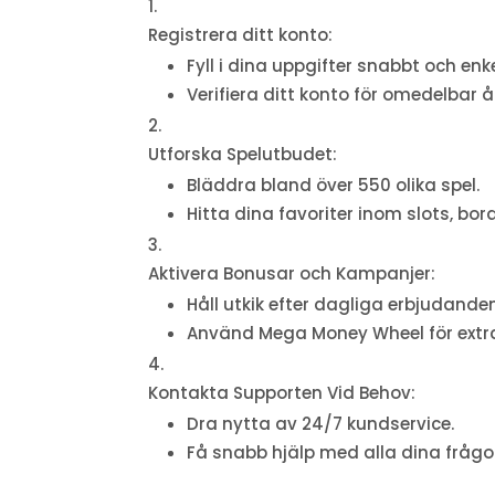
Registrera ditt konto:
Fyll i dina uppgifter snabbt och enke
Verifiera ditt konto för omedelbar 
Utforska Spelutbudet:
Bläddra bland över 550 olika spel.
Hitta dina favoriter inom slots, bor
Aktivera Bonusar och Kampanjer:
Håll utkik efter dagliga erbjudanden
Använd Mega Money Wheel för extra
Kontakta Supporten Vid Behov:
Dra nytta av 24/7 kundservice.
Få snabb hjälp med alla dina frågo