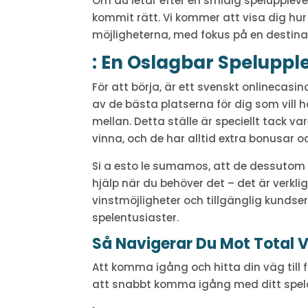
Om du letar efter en smidig speluppleve
kommit rätt. Vi kommer att visa dig hur
möjligheterna, med fokus på en destina
: En Oslagbar Speluppl
För att börja, är ett svenskt onlinecasi
av de bästa platserna för dig som vill 
mellan. Detta ställe är speciellt tack 
vinna, och de har alltid extra bonusar o
Si a esto le sumamos, att de dessutom er
hjälp när du behöver det – det är verkl
vinstmöjligheter och tillgänglig kundse
spelentusiaster.
Så Navigerar Du Mot Total 
Att komma igång och hitta din väg till 
att snabbt komma igång med ditt spela