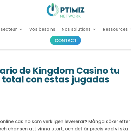
 secteur
Vos besoins
Nos solutions
Ressources
CONTACT
dario de Kingdom Casino tu
a total con estas jugadas
 online casino som verkligen levererar? Många söker efter
ch chansen att vinna stort, och det är precis vad vi ska