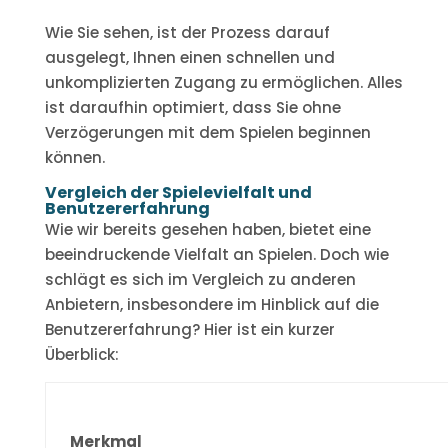
Wie Sie sehen, ist der Prozess darauf
ausgelegt, Ihnen einen schnellen und
unkomplizierten Zugang zu ermöglichen. Alles
ist daraufhin optimiert, dass Sie ohne
Verzögerungen mit dem Spielen beginnen
können.
Vergleich der Spielevielfalt und
Benutzererfahrung
Wie wir bereits gesehen haben, bietet eine
beeindruckende Vielfalt an Spielen. Doch wie
schlägt es sich im Vergleich zu anderen
Anbietern, insbesondere im Hinblick auf die
Benutzererfahrung? Hier ist ein kurzer
Überblick:
Merkmal