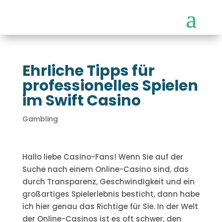
Ehrliche Tipps für
professionelles Spielen
im Swift Casino
Gambling
Hallo liebe Casino-Fans! Wenn Sie auf der
Suche nach einem Online-Casino sind, das
durch Transparenz, Geschwindigkeit und ein
großartiges Spielerlebnis besticht, dann habe
ich hier genau das Richtige für Sie. In der Welt
der Online-Casinos ist es oft schwer, den