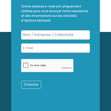
(Votre adresse e-mail est uniquement
utilisée pour vous envoyer notre newsletter
et des informations sur les activités
d’Optimiz Network).