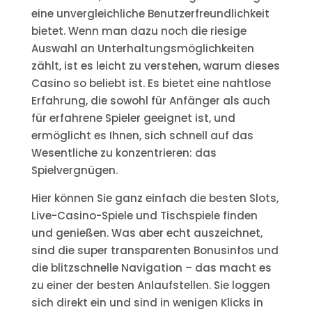
eine unvergleichliche Benutzerfreundlichkeit
bietet. Wenn man dazu noch die riesige
Auswahl an Unterhaltungsmöglichkeiten
zählt, ist es leicht zu verstehen, warum dieses
Casino so beliebt ist. Es bietet eine nahtlose
Erfahrung, die sowohl für Anfänger als auch
für erfahrene Spieler geeignet ist, und
ermöglicht es Ihnen, sich schnell auf das
Wesentliche zu konzentrieren: das
Spielvergnügen.
Hier können Sie ganz einfach die besten Slots,
Live-Casino-Spiele und Tischspiele finden
und genießen. Was aber echt auszeichnet,
sind die super transparenten Bonusinfos und
die blitzschnelle Navigation – das macht es
zu einer der besten Anlaufstellen. Sie loggen
sich direkt ein und sind in wenigen Klicks in