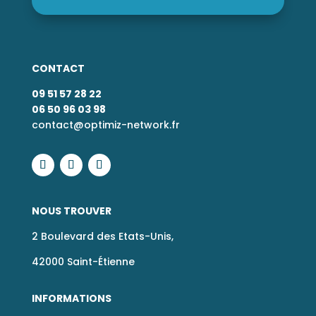
CONTACT
09 51 57 28 22
06 50 96 03 98
contact@optimiz-network.fr
NOUS TROUVER
2 Boulevard des Etats-Unis,
42000 Saint-Étienne
INFORMATIONS