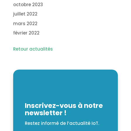
octobre 2023
juillet 2022
mars 2022
février 2022
Retour actualités
Inscrivez-vous à notre
newsletter !
Restez informé de l’actualité IoT.