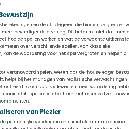
.
 Bewustzijn
ansberekeningen en de strategieën die binnen de grenzen 
en meer bevredigende ervaring. Dit betekent niet dat men 
 weet hoe de spellen werken en wat de verwachte uitkomst
formeren over verschillende spellen, van klassieke
 kan de waardering voor het spel vergroten en helpen bij
 tot verantwoord spelen. Weten dat de ‘house edge’ besta
dt, helpt bij het managen van realistische verwachtingen.
 gefrustreerd raken door verliezen en meer waardering heb
 kennis stelt spelers in staat om met meer zelfvertrouwe
inomomenten.
liseren van Plezier
 de persoonlijke voorkeuren en risicotolerantie is cruciaal.
 snelle, actievolle gokautomaten, terwijl anderen de