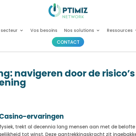
 secteur
Vos besoins
Nos solutions
Ressources
CONTACT
g: navigeren door de risico’s
oening
 Casino-ervaringen
 fysiek, trekt al decennia lang mensen aan met de belofte
lijkheid tot winst. Deze aantrekkingskracht zit ingebakk