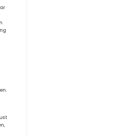
aar
an
ing
en.
wust
en,