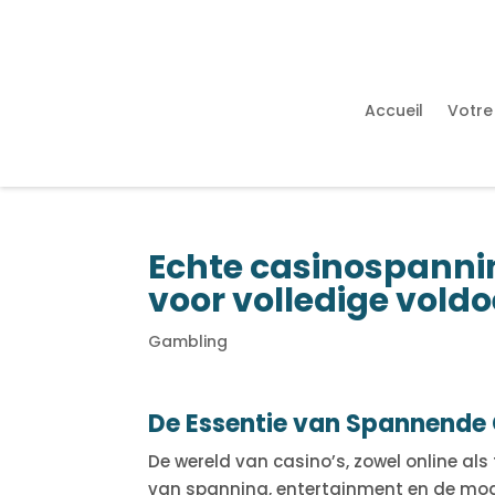
Accueil
Votre
Echte casinospannin
voor volledige vold
Gambling
De Essentie van Spannende
De wereld van casino’s, zowel online als
van spanning, entertainment en de moge