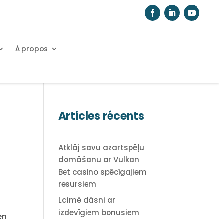
À propos
Articles récents
Atklāj savu azartspēļu
domāšanu ar Vulkan
Bet casino spēcīgajiem
resursiem
Laimē dāsni ar
izdevīgiem bonusiem
en