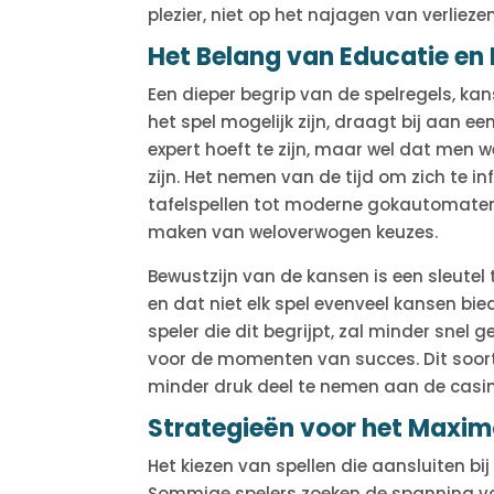
plezier, niet op het najagen van verliezen
Het Belang van Educatie en
Een dieper begrip van de spelregels, k
het spel mogelijk zijn, draagt bij aan e
expert hoeft te zijn, maar wel dat men
zijn. Het nemen van de tijd om zich te in
tafelspellen tot moderne gokautomaten,
maken van weloverwogen keuzes.
Bewustzijn van de kansen is een sleutel
en dat niet elk spel evenveel kansen bie
speler die dit begrijpt, zal minder snel
voor de momenten van succes. Dit soort
minder druk deel te nemen aan de cas
Strategieën voor het Maxima
Het kiezen van spellen die aansluiten bij
Sommige spelers zoeken de spanning van