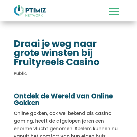
Draai je weg naar
grote winsten bij
Fruityreels Casino
Public
Ontdek de Wereld van Online
Gokken
Online gokken, ook wel bekend als casino
gaming, heeft de afgelopen jaren een
enorme vlucht genomen. Spelers kunnen nu
vanuit het comfort van hun eigen huis