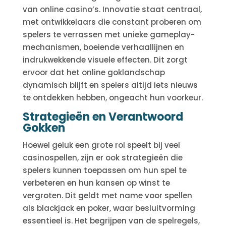
van online casino’s. Innovatie staat centraal,
met ontwikkelaars die constant proberen om
spelers te verrassen met unieke gameplay-
mechanismen, boeiende verhaallijnen en
indrukwekkende visuele effecten. Dit zorgt
ervoor dat het online goklandschap
dynamisch blijft en spelers altijd iets nieuws
te ontdekken hebben, ongeacht hun voorkeur.
Strategieën en Verantwoord
Gokken
Hoewel geluk een grote rol speelt bij veel
casinospellen, zijn er ook strategieën die
spelers kunnen toepassen om hun spel te
verbeteren en hun kansen op winst te
vergroten. Dit geldt met name voor spellen
als blackjack en poker, waar besluitvorming
essentieel is. Het begrijpen van de spelregels,