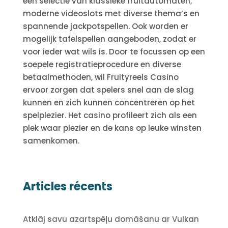
een selectie van klassieke fruitautomaten,
moderne videoslots met diverse thema’s en
spannende jackpotspellen. Ook worden er
mogelijk tafelspellen aangeboden, zodat er
voor ieder wat wils is. Door te focussen op een
soepele registratieprocedure en diverse
betaalmethoden, wil Fruityreels Casino
ervoor zorgen dat spelers snel aan de slag
kunnen en zich kunnen concentreren op het
spelplezier. Het casino profileert zich als een
plek waar plezier en de kans op leuke winsten
samenkomen.
Articles récents
Atklāj savu azartspēļu domāšanu ar Vulkan