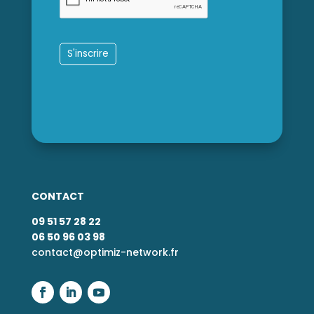
CONTACT
09 51 57 28 22
06 50 96 03 98
contact@optimiz-network.fr