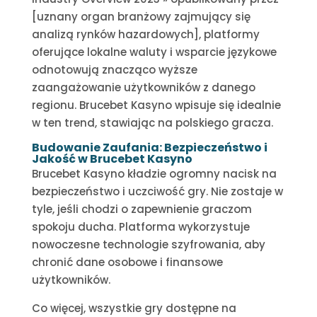
[uznany organ branżowy zajmujący się
analizą rynków hazardowych], platformy
oferujące lokalne waluty i wsparcie językowe
odnotowują znacząco wyższe
zaangażowanie użytkowników z danego
regionu. Brucebet Kasyno wpisuje się idealnie
w ten trend, stawiając na polskiego gracza.
Budowanie Zaufania: Bezpieczeństwo i
Jakość w Brucebet Kasyno
Brucebet Kasyno kładzie ogromny nacisk na
bezpieczeństwo i uczciwość gry. Nie zostaje w
tyle, jeśli chodzi o zapewnienie graczom
spokoju ducha. Platforma wykorzystuje
nowoczesne technologie szyfrowania, aby
chronić dane osobowe i finansowe
użytkowników.
Co więcej, wszystkie gry dostępne na