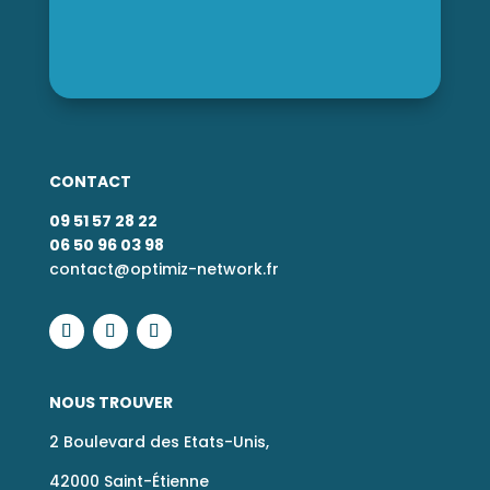
CONTACT
09 51 57 28 22
06 50 96 03 98
contact@optimiz-network.fr
NOUS TROUVER
2 Boulevard des Etats-Unis,
42000 Saint-Étienne