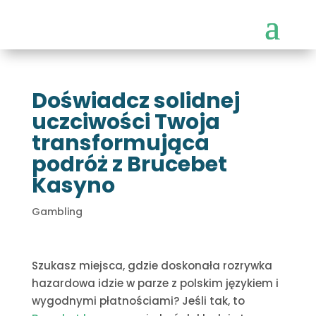
Doświadcz solidnej
uczciwości Twoja
transformująca
podróż z Brucebet
Kasyno
Gambling
Szukasz miejsca, gdzie doskonała rozrywka
hazardowa idzie w parze z polskim językiem i
wygodnymi płatnościami? Jeśli tak, to