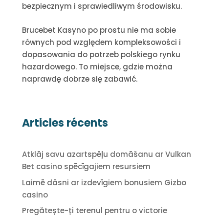
bezpiecznym i sprawiedliwym środowisku.
Brucebet Kasyno po prostu nie ma sobie
równych pod względem kompleksowości i
dopasowania do potrzeb polskiego rynku
hazardowego. To miejsce, gdzie można
naprawdę dobrze się zabawić.
Articles récents
Atklāj savu azartspēļu domāšanu ar Vulkan
Bet casino spēcīgajiem resursiem
Laimē dāsni ar izdevīgiem bonusiem Gizbo
casino
Pregătește-ți terenul pentru o victorie