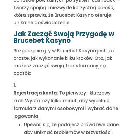
bonusów powitalnych po system cashback –
tworzy spójną i niezwykle korzystną całość,
która sprawia, że Brucebet Kasyno oferuje
unikalne doświadczenie.
Jak Zacząć Swoją Przygodę w
Brucebet Kasyno
Rozpoczęcie gry w Brucebet Kasyno jest tak
proste, jak wykonanie kilku kroków. Oto, jak
możesz zacząć swoją transformacyjną
podróż:
Rejestracja konta
: To pierwszy i kluczowy
krok. Wystarczy kilka minut, aby wypełnić
formularz danymi osobowymi i wybrać dane
logowania.
Upewnij się, że podajesz prawdziwe dane,
aby uniknąć problemów w przyszłości.