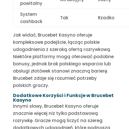
powitalny
System
Tak
Rzadko
cashback
Jak widać, Brucebet Kasyno oferuje
kompleksowe podejście, łącząc polskie
udogodnienia z szeroką ofertą rozrywkową.
Niektóre platformy mogą oferować podobne
bonusy, jednak brak polskiego wsparcia lub
obsługi złotówek stanowi znaczną barierę.
Brucebet zdaje się rozumieć potrzeby
polskich graczy.
Dodatkowe Korzyści i Funkcje w Brucebet
Kasyno
Innymi słowy, Brucebet Kasyno oferuje
znacznie więcej niż tylko podstawową
rozrywkę. Gracze mogą liczyć na szereg
dodatkowych udogodnień, które podnoszą