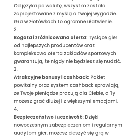
Od języka po walutę, wszystko zostało
zaprojektowane z myślą o Twojej wygodzie.
Gra w złotówkach to ogromne ułatwienie.
Bogata i zróżnicowana oferta
: Tysiące gier
od najlepszych producentów oraz
kompleksowa oferta zakładów sportowych
gwarantują, że nigdy nie będziesz się nudzić.
Atrakcyjne bonusy i cashback
: Pakiet
powitalny oraz system cashback sprawiają,
że Twoje pieniądze pracują dla Ciebie, a Ty
możesz grać dłużej i z większymi emocjami.
Bezpieczeństwo i uczciwość
: Dzięki
nowoczesnym zabezpieczeniom i regularnym
audytom gier, możesz cieszyć się grą w