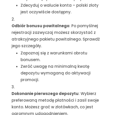
Zdecyduj o walucie konta – polski złoty
jest oczywiście dostępny.
Odbiór bonusu powitalnego
: Po pomyślnej
rejestracji zazwyczaj możesz skorzystać z
atrakcyjnego pakietu powitalnego. Sprawdź
jego szczegóły.
Zapoznaj się z warunkami obrotu
bonusem.
Zwróć uwagę na minimalną kwotę
depozytu wymaganą do aktywacji
promocji.
Dokonanie pierwszego depozytu
: Wybierz
preferowaną metodę płatności i zasil swoje
konto. Możesz grać w złotówkach, co jest
ogromnym udogodnieniem.