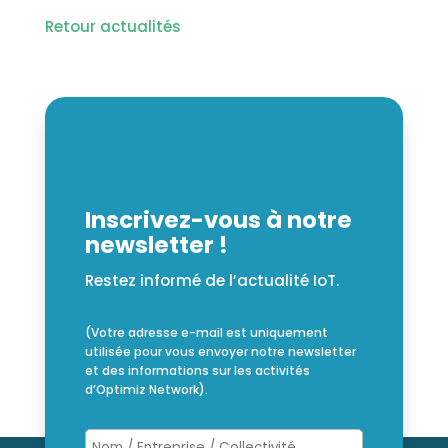
Retour actualités
Inscrivez-vous à notre
newsletter !
Restez informé de l’actualité IoT.
(Votre adresse e-mail est uniquement
utilisée pour vous envoyer notre newsletter
et des informations sur les activités
d’Optimiz Network).