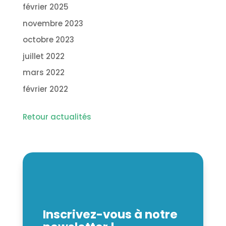
février 2025
novembre 2023
octobre 2023
juillet 2022
mars 2022
février 2022
Retour actualités
Inscrivez-vous à notre