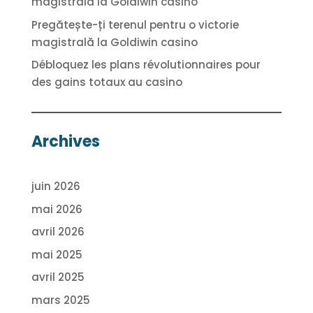
magistrală la Goldiwin casino
Pregătește-ți terenul pentru o victorie
magistrală la Goldiwin casino
Débloquez les plans révolutionnaires pour
des gains totaux au casino
Archives
juin 2026
mai 2026
avril 2026
mai 2025
avril 2025
mars 2025