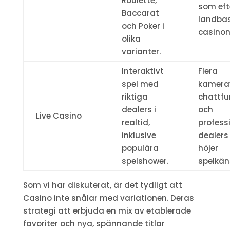
Roulette,
som eft
Baccarat
landba
och Poker i
casinon
olika
varianter.
Interaktivt
Flera
spel med
kamerav
riktiga
chattfu
dealers i
och
Live Casino
realtid,
profess
inklusive
dealer
populära
höjer
spelshower.
spelkän
Som vi har diskuterat, är det tydligt att
Casino inte snålar med variationen. Deras
strategi att erbjuda en mix av etablerade
favoriter och nya, spännande titlar