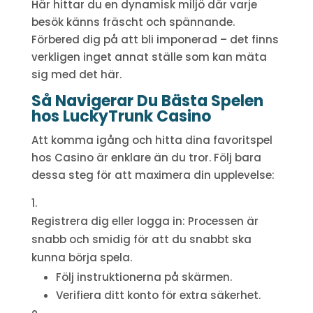
Här hittar du en dynamisk miljö där varje
besök känns fräscht och spännande.
Förbered dig på att bli imponerad – det finns
verkligen inget annat ställe som kan mäta
sig med det här.
Så Navigerar Du Bästa Spelen
hos LuckyTrunk Casino
Att komma igång och hitta dina favoritspel
hos Casino är enklare än du tror. Följ bara
dessa steg för att maximera din upplevelse:
Registrera dig eller logga in: Processen är
snabb och smidig för att du snabbt ska
kunna börja spela.
Följ instruktionerna på skärmen.
Verifiera ditt konto för extra säkerhet.