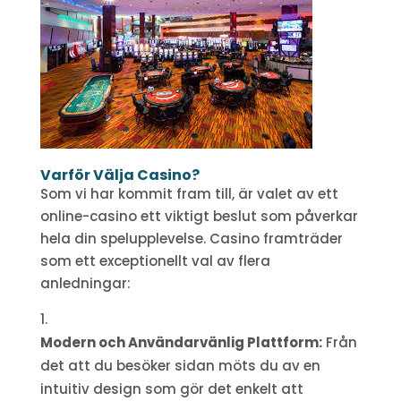
Varför Välja Casino?
Som vi har kommit fram till, är valet av ett
online-casino ett viktigt beslut som påverkar
hela din spelupplevelse. Casino framträder
som ett exceptionellt val av flera
anledningar:
Modern och Användarvänlig Plattform:
Från
det att du besöker sidan möts du av en
intuitiv design som gör det enkelt att