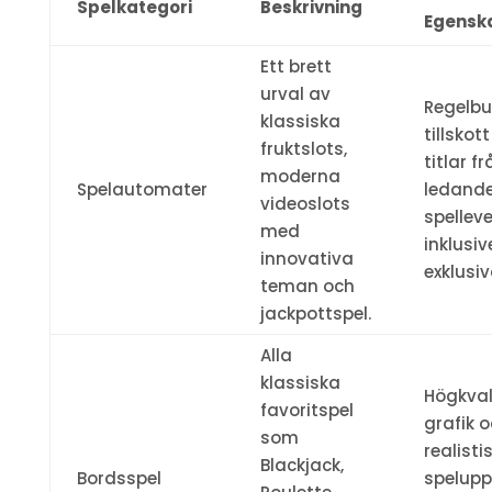
Spelkategori
Beskrivning
Egensk
Ett brett
urval av
Regelb
klassiska
tillskot
fruktslots,
titlar fr
moderna
Spelautomater
ledand
videoslots
spelleve
med
inklusiv
innovativa
exklusiv
teman och
jackpottspel.
Alla
klassiska
Högkval
favoritspel
grafik 
som
realisti
Blackjack,
Bordsspel
spelupp