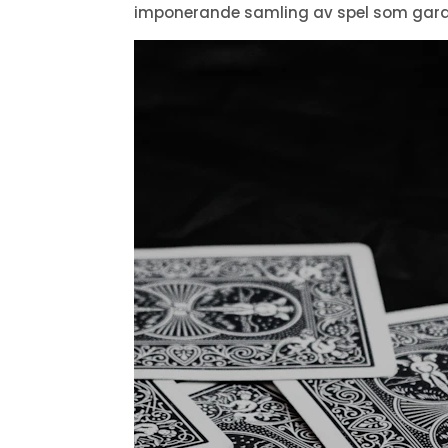
imponerande samling av spel som garante