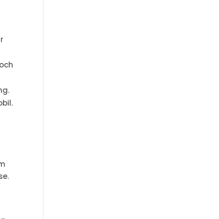
r
 och
ng.
bil.
rm
se.