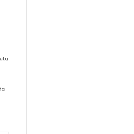
juta
uda