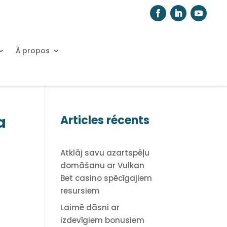
À propos
a
Articles récents
Atklāj savu azartspēļu
domāšanu ar Vulkan
Bet casino spēcīgajiem
resursiem
Laimē dāsni ar
izdevīgiem bonusiem