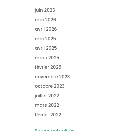
juin 2026
mai 2026
avril 2026
mai 2025
avril 2025
mars 2025
février 2025
novembre 2023
octobre 2023
juillet 2022
mars 2022
février 2022
Retour actualités