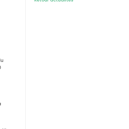
du
0
å