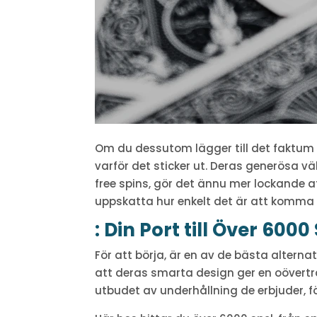
Om du dessutom lägger till det faktum 
varför det sticker ut. Deras generösa vä
free spins, gör det ännu mer lockande a
uppskatta hur enkelt det är att komma
: Din Port till Över 600
För att börja, är en av de bästa alternat
att deras smarta design ger en oövertr
utbudet av underhållning de erbjuder, fö