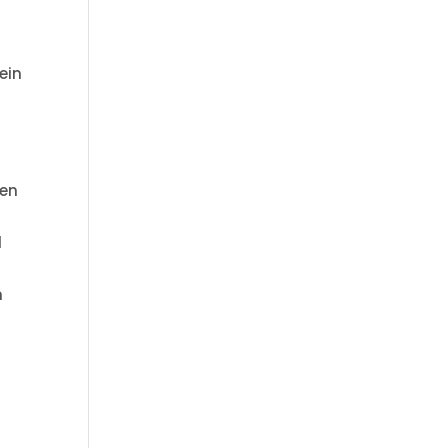
ein
den
l
n