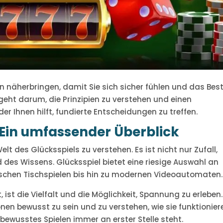
 näherbringen, damit Sie sich sicher fühlen und das Bes
geht darum, die Prinzipien zu verstehen und einen
der Ihnen hilft, fundierte Entscheidungen zu treffen.
 Ein umfassender Überblick
Welt des Glücksspiels zu verstehen. Es ist nicht nur Zufall,
d des Wissens. Glücksspiel bietet eine riesige Auswahl an
ischen Tischspielen bis hin zu modernen Videoautomaten.
ist die Vielfalt und die Möglichkeit, Spannung zu erleben.
onen bewusst zu sein und zu verstehen, wie sie funktionier
ewusstes Spielen immer an erster Stelle steht.