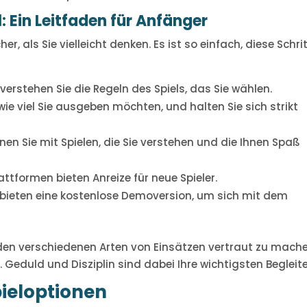
l: Ein Leitfaden für Anfänger
er, als Sie vielleicht denken. Es ist so einfach, diese Schri
 verstehen Sie die Regeln des Spiels, das Sie wählen.
 wie viel Sie ausgeben möchten, und halten Sie sich strikt
en Sie mit Spielen, die Sie verstehen und die Ihnen Spaß
attformen bieten Anreize für neue Spieler.
e bieten eine kostenlose Demoversion, um sich mit dem
it den verschiedenen Arten von Einsätzen vertraut zu mach
Geduld und Disziplin sind dabei Ihre wichtigsten Begleite
ieloptionen