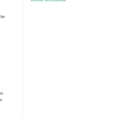
tte
en
r.