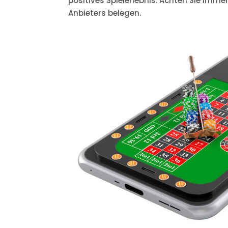
positives Spielerlebnis. Achten Sie immer
Anbieters belegen.