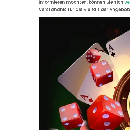
informieren möchten, können Sie sich
ve
Verständnis für die Vielfalt der Angeb