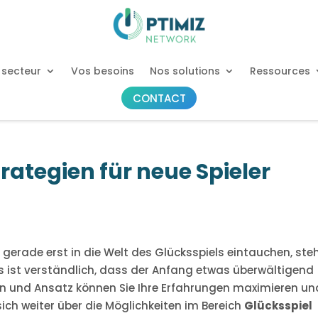
 secteur
Vos besoins
Nos solutions
Ressources
CONTACT
rategien für neue Spieler
 gerade erst in die Welt des Glücksspiels eintauchen, ste
Es ist verständlich, dass der Anfang etwas überwältigend
en und Ansatz können Sie Ihre Erfahrungen maximieren un
ich weiter über die Möglichkeiten im Bereich
Glücksspiel