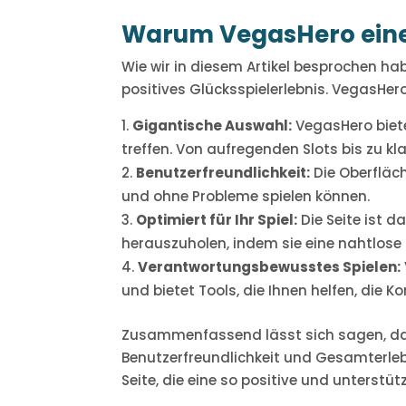
Warum VegasHero eine 
Wie wir in diesem Artikel besprochen hab
positives Glücksspielerlebnis. VegasHer
Gigantische Auswahl:
VegasHero biete
treffen. Von aufregenden Slots bis zu kla
Benutzerfreundlichkeit:
Die Oberfläch
und ohne Probleme spielen können.
Optimiert für Ihr Spiel:
Die Seite ist d
herauszuholen, indem sie eine nahtlose
Verantwortungsbewusstes Spielen:
und bietet Tools, die Ihnen helfen, die Ko
Zusammenfassend lässt sich sagen, dass
Benutzerfreundlichkeit und Gesamterlebn
Seite, die eine so positive und unterst