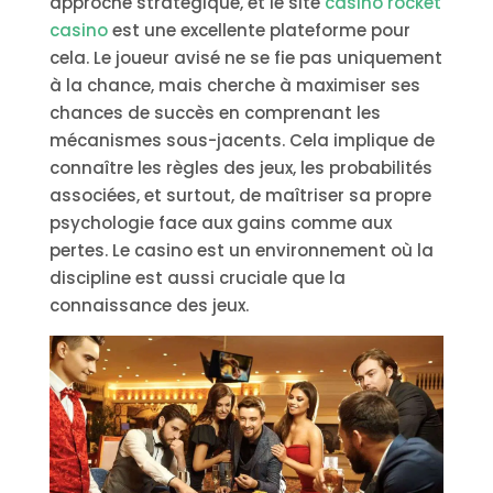
approche stratégique, et le site
casino rocket
casino
est une excellente plateforme pour
cela. Le joueur avisé ne se fie pas uniquement
à la chance, mais cherche à maximiser ses
chances de succès en comprenant les
mécanismes sous-jacents. Cela implique de
connaître les règles des jeux, les probabilités
associées, et surtout, de maîtriser sa propre
psychologie face aux gains comme aux
pertes. Le casino est un environnement où la
discipline est aussi cruciale que la
connaissance des jeux.