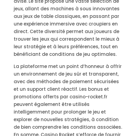
avisé. Le site propose une vaste sélection de
jeux, allant des machines à sous innovantes
aux jeux de table classiques, en passant par
une expérience immersive avec croupiers en
direct. Cette diversité permet aux joueurs de
trouver les jeux qui correspondent le mieux à
leur stratégie et à leurs préférences, tout en
bénéficiant de conditions de jeu optimales.
La plateforme met un point d’honneur à offrir
un environnement de jeu sûr et transparent,
avec des méthodes de paiement sécurisées
et un support client réactif. Les bonus et
promotions offerts par casino-rocket.fr
peuvent également être utilisés
intelligemment pour prolonger le jeu et
explorer de nouvelles stratégies, à condition
de bien comprendre les conditions associées.
En somme, Casino Rocket s’efforce de fournir