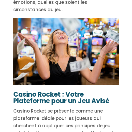
émotions, quelles que soient les
circonstances du jeu.
Casino Rocket : Votre
Plateforme pour un Jeu Avisé
Casino Rocket se présente comme une
plateforme idéale pour les joueurs qui
cherchent à appliquer ces principes de jeu