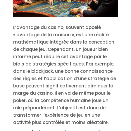
L’avantage du casino, souvent appelé
« avantage de la maison », est une réalité
mathématique intégrée dans la conception
de chaque jeu. Cependant, un joueur bien
informé peut réduire cet avantage par le
biais de stratégies spécifiques. Par exemple,
dans le blackjack, une bonne connaissance
des règles et l’application d’une stratégie de
base peuvent significativement diminuer la
marge du casino. Il en va de même pour le
poker, où la compétence humaine joue un
rôle prépondérant. L’objectif est donc de
transformer l’expérience de jeu en une
activité plus contrôlée et moins aléatoire.