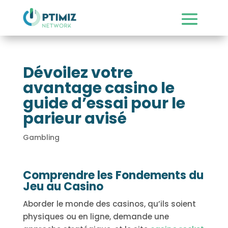
Dévoilez votre
avantage casino le
guide d’essai pour le
parieur avisé
Gambling
Comprendre les Fondements du
Jeu au Casino
Aborder le monde des casinos, qu’ils soient
physiques ou en ligne, demande une