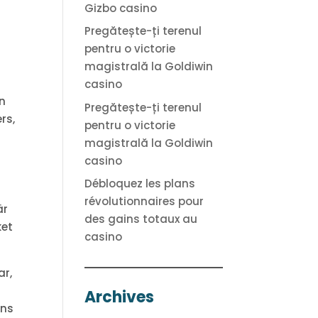
Gizbo casino
Pregătește-ți terenul
pentru o victorie
magistrală la Goldiwin
casino
an
Pregătește-ți terenul
rs,
pentru o victorie
magistrală la Goldiwin
casino
Débloquez les plans
révolutionnaires pour
är
des gains totaux au
ket
casino
ar,
Archives
nns