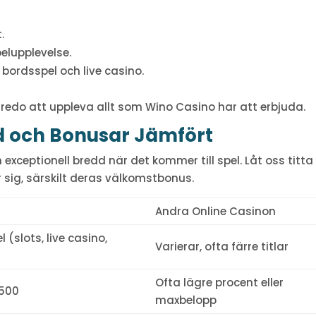
.
pelupplevelse.
 bordsspel och live casino.
redo att uppleva allt som Wino Casino har att erbjuda.
d och Bonusar Jämfört
 exceptionell bredd när det kommer till spel. Låt oss titta
sig, särskilt deras välkomstbonus.
Andra Online Casinon
 (slots, live casino,
Varierar, ofta färre titlar
Ofta lägre procent eller
€500
maxbelopp