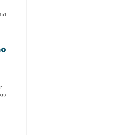
tid
no
r
ras