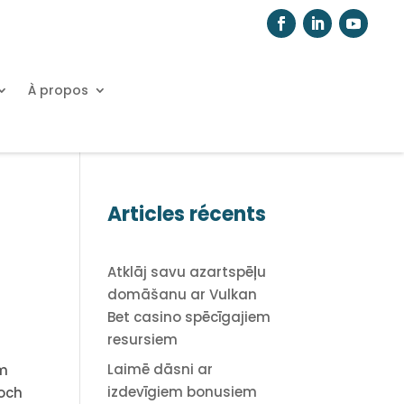
À propos
Articles récents
Atklāj savu azartspēļu
domāšanu ar Vulkan
Bet casino spēcīgajiem
resursiem
Laimē dāsni ar
om
izdevīgiem bonusiem
 och