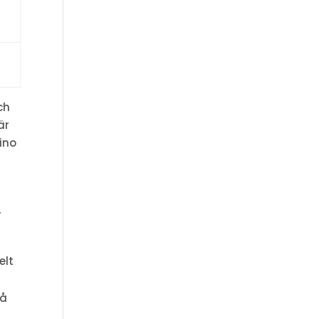
ch
är
ino
r
elt
på