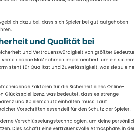
geblich dazu bei, dass sich Spieler bei gut aufgehoben
hren.
herheit und Qualität bei
icherheit und Vertrauenswürdigkeit von größter Bedeutu
t verschiedene Maßnahmen implementiert, um ein sicher
orm steht für Qualität und Zuverlässigkeit, was sie zu eine
tscheidende Faktoren für die Sicherheit eines Online-
en Glücksspiellizenz, was bedeutet, dass es strenge
parenz und Spielerschutz einhalten muss. Laut
olcher Vorschriften essenziell für den Schutz der Spieler.
moderne Verschlüsselungstechnologien, um deine persönli
zen. Dies schafft eine vertrauensvolle Atmosphäre, in de