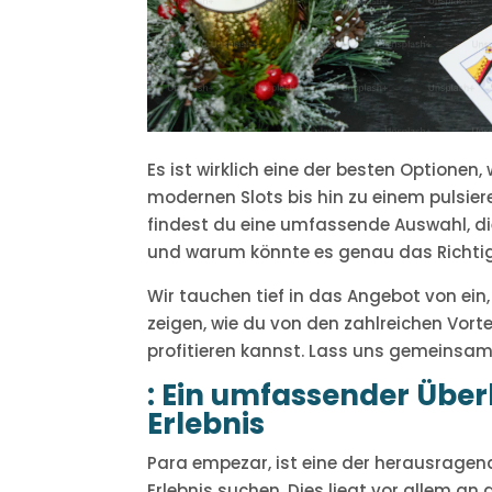
Es ist wirklich eine der besten Optionen
modernen Slots bis hin zu einem pulsie
findest du eine umfassende Auswahl, d
und warum könnte es genau das Richtige
Wir tauchen tief in das Angebot von ein,
zeigen, wie du von den zahlreichen Vor
profitieren kannst. Lass uns gemeinsa
: Ein umfassender Über
Erlebnis
Para empezar, ist eine der herausragend
Erlebnis suchen. Dies liegt vor allem a