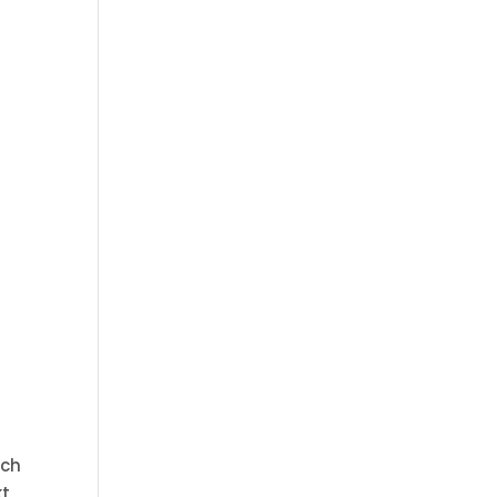
ich
kt