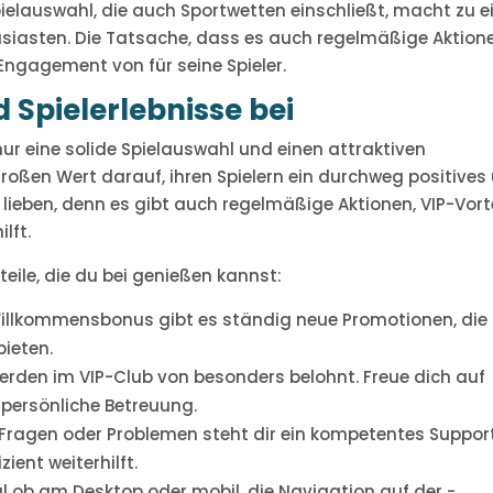
pielauswahl, die auch Sportwetten einschließt, macht zu e
usiasten. Die Tatsache, dass es auch regelmäßige Aktion
 Engagement von für seine Spieler.
d Spielerlebnisse bei
nur eine solide Spielauswahl und einen attraktiven
roßen Wert darauf, ihren Spielern ein durchweg positives
s lieben, denn es gibt auch regelmäßige Aktionen, VIP-Vort
lft.
eile, die du bei genießen kannst:
llkommensbonus gibt es ständig neue Promotionen, die 
ieten.
werden im VIP-Club von besonders belohnt. Freue dich auf
 persönliche Betreuung.
 Fragen oder Problemen steht dir ein kompetentes Suppor
zient weiterhilft.
l ob am Desktop oder mobil, die Navigation auf der -