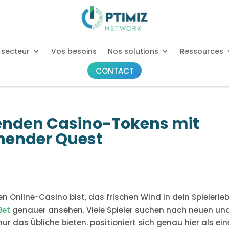
 secteur
Vos besoins
Nos solutions
Ressources
CONTACT
enden Casino-Tokens mit
hender Quest
Online-Casino bist, das frischen Wind in dein Spielerle
Bet
genauer ansehen. Viele Spieler suchen nach neuen un
r das Übliche bieten. positioniert sich genau hier als ein