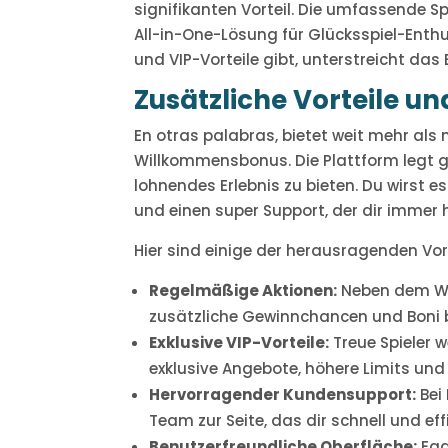
signifikanten Vorteil. Die umfassende S
All-in-One-Lösung für Glücksspiel-Enth
und VIP-Vorteile gibt, unterstreicht das
Zusätzliche Vorteile un
En otras palabras, bietet weit mehr als 
Willkommensbonus. Die Plattform legt g
lohnendes Erlebnis zu bieten. Du wirst e
und einen super Support, der dir immer hi
Hier sind einige der herausragenden Vort
Regelmäßige Aktionen:
Neben dem Wi
zusätzliche Gewinnchancen und Boni b
Exklusive VIP-Vorteile:
Treue Spieler 
exklusive Angebote, höhere Limits und
Hervorragender Kundensupport:
Bei
Team zur Seite, das dir schnell und effi
Benutzerfreundliche Oberfläche:
Ega