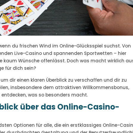
, wenn du frischen Wind im Online-Glücksspiel suchst. Von
renden Live-Casino und spannenden Sportwetten – hier
ie kaum Wünsche offenlässt. Doch was macht wirklich au
 für dich sein?
 um dir einen klaren Überblick zu verschaffen und dir zu
teilen, insbesondere dem attraktiven Willkommensbonus,
m entdecken, was so besonders macht.
blick über das Online-Casino-
sten Optionen für alle, die ein erstklassiges Online-Casi
n der durchdachten Gestaltung und der Benutzerfreundlichk