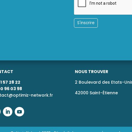
NTACT
NOUS TROUVER
1 57 28 22
2 Boulevard des Etats-Unis
0 96 03 98
42000 Saint-Étienne
tact@optimiz-network.fr