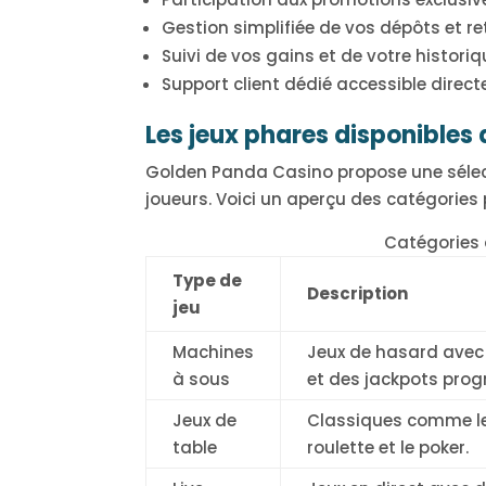
Gestion simplifiée de vos dépôts et ret
Suivi de vos gains et de votre historiq
Support client dédié accessible direc
Les jeux phares disponibles
Golden Panda Casino propose une sélect
joueurs. Voici un aperçu des catégories p
Catégories 
Type de
Description
jeu
Machines
Jeux de hasard avec
à sous
et des jackpots progr
Jeux de
Classiques comme le 
table
roulette et le poker.