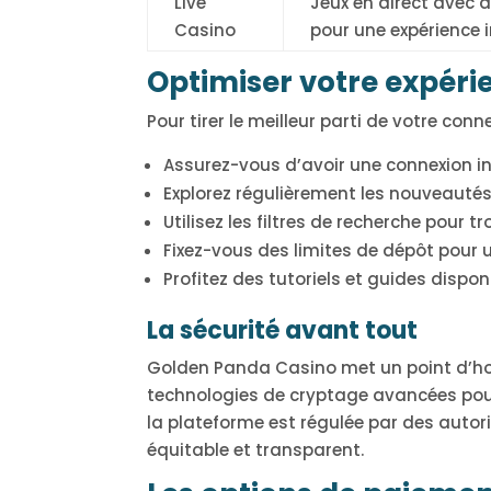
Live
Jeux en direct avec d
Casino
pour une expérience 
Optimiser votre expér
Pour tirer le meilleur parti de votre conn
Assurez-vous d’avoir une connexion int
Explorez régulièrement les nouveautés
Utilisez les filtres de recherche pour 
Fixez-vous des limites de dépôt pour 
Profitez des tutoriels et guides dispon
La sécurité avant tout
Golden Panda Casino met un point d’honn
technologies de cryptage avancées pour 
la plateforme est régulée par des auto
équitable et transparent.