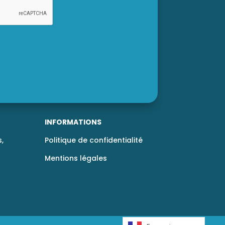
INFORMATIONS
,
Politique de confidentialité
Mentions légales