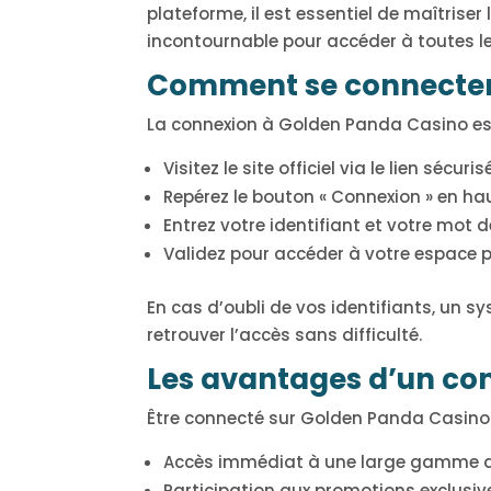
plateforme, il est essentiel de maîtrise
incontournable pour accéder à toutes le
Comment se connecter
La connexion à Golden Panda Casino est s
Visitez le site officiel via le lien sécurisé
Repérez le bouton « Connexion » en hau
Entrez votre identifiant et votre mot 
Validez pour accéder à votre espace p
En cas d’oubli de vos identifiants, un s
retrouver l’accès sans difficulté.
Les avantages d’un c
Être connecté sur Golden Panda Casino 
Accès immédiat à une large gamme de j
Participation aux promotions exclusiv