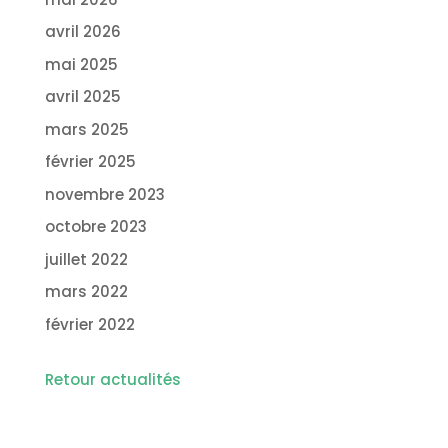
avril 2026
mai 2025
avril 2025
mars 2025
février 2025
novembre 2023
octobre 2023
juillet 2022
mars 2022
février 2022
Retour actualités