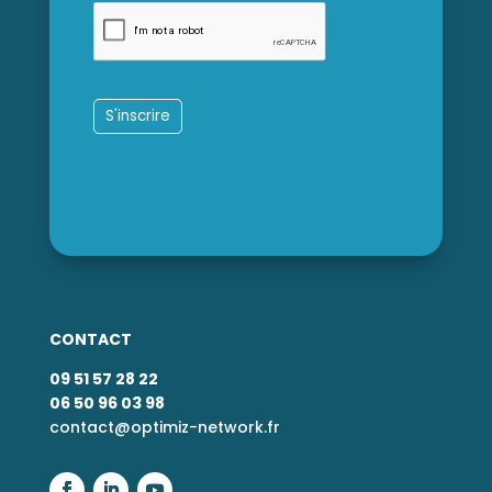
CONTACT
09 51 57 28 22
06 50 96 03 98
contact@optimiz-network.fr