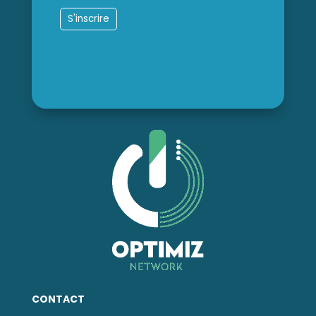
CONTACT