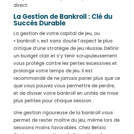
direct.
La Gestion de Bankroll : Clé du
Succès Durable
La gestion de votre capital de jeu, ou
« bankroll », est sans doute l’aspect le plus
critique d’une stratégie de jeu réussie. Définir
un budget clair et s’y tenir scrupuleusement
vous protège contre les pertes excessives et
prolonge votre temps de jeu. Il est
recommandé de ne jamais parier plus que ce
que vous pouvez vous permettre de perdre,
et de diviser votre bankroll en unités de mise
plus petites pour chaque session.
Une gestion rigoureuse de la bankroll vous
permet de rester maître du jeu, même lors de
sessions moins favorables. Chez Betsio