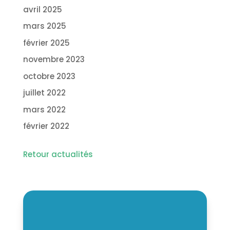
avril 2025
mars 2025
février 2025
novembre 2023
octobre 2023
juillet 2022
mars 2022
février 2022
Retour actualités