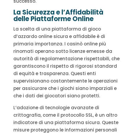
successo.
La Sicurezza e l’Affidabilità
delle Piattaforme Online
La scelta di una piattaforma di gioco
d’azzardo online sicura e affidabile è di
primaria importanza. I casinò online più
rinomati operano sotto licenze emesse da
autorità di regolamentazione rispettabili, che
garantiscono il rispetto di rigorosi standard
di equità e trasparenza. Questi enti
supervisionano costantemente le operazioni
per assicurare che i giochi siano imparziali e
che i dati dei giocatori siano protetti.
L’adozione di tecnologie avanzate di
crittografia, come il protocollo SSL, è un altro
indicatore di una piattaforma sicura. Queste
misure proteggono le informazioni personali