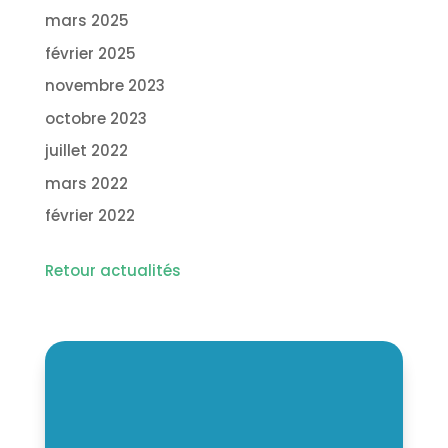
mars 2025
février 2025
novembre 2023
octobre 2023
juillet 2022
mars 2022
février 2022
Retour actualités