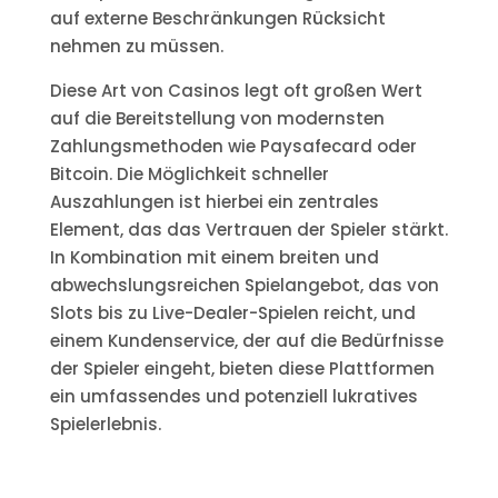
auf externe Beschränkungen Rücksicht
nehmen zu müssen.
Diese Art von Casinos legt oft großen Wert
auf die Bereitstellung von modernsten
Zahlungsmethoden wie Paysafecard oder
Bitcoin. Die Möglichkeit schneller
Auszahlungen ist hierbei ein zentrales
Element, das das Vertrauen der Spieler stärkt.
In Kombination mit einem breiten und
abwechslungsreichen Spielangebot, das von
Slots bis zu Live-Dealer-Spielen reicht, und
einem Kundenservice, der auf die Bedürfnisse
der Spieler eingeht, bieten diese Plattformen
ein umfassendes und potenziell lukratives
Spielerlebnis.