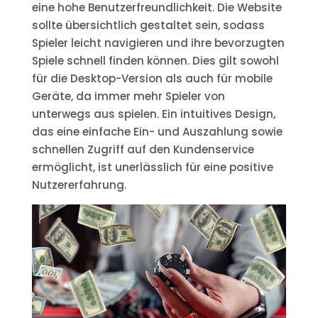
eine hohe Benutzerfreundlichkeit. Die Website
sollte übersichtlich gestaltet sein, sodass
Spieler leicht navigieren und ihre bevorzugten
Spiele schnell finden können. Dies gilt sowohl
für die Desktop-Version als auch für mobile
Geräte, da immer mehr Spieler von
unterwegs aus spielen. Ein intuitives Design,
das eine einfache Ein- und Auszahlung sowie
schnellen Zugriff auf den Kundenservice
ermöglicht, ist unerlässlich für eine positive
Nutzererfahrung.