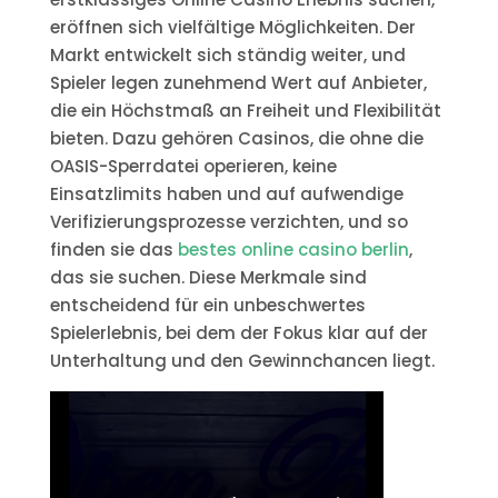
eröffnen sich vielfältige Möglichkeiten. Der
Markt entwickelt sich ständig weiter, und
Spieler legen zunehmend Wert auf Anbieter,
die ein Höchstmaß an Freiheit und Flexibilität
bieten. Dazu gehören Casinos, die ohne die
OASIS-Sperrdatei operieren, keine
Einsatzlimits haben und auf aufwendige
Verifizierungsprozesse verzichten, und so
finden sie das
bestes online casino berlin
,
das sie suchen. Diese Merkmale sind
entscheidend für ein unbeschwertes
Spielerlebnis, bei dem der Fokus klar auf der
Unterhaltung und den Gewinnchancen liegt.