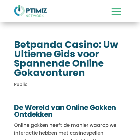
Betpanda Casino: Uw
Ultieme Gids voor
Spannende Online
Gokavonturen
Public
De Wereld van Online Gokken
Ontdekken
Online gokken heeft de manier waarop we
interactie hebben met casinospellen