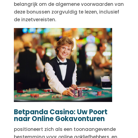
belangrijk om de algemene voorwaarden van
deze bonussen zorgvuldig te lezen, inclusief
de inzetvereisten.
Betpanda Casino: Uw Poort
naar Online Gokavonturen
positioneert zich als een toonaangevende
bestemming voor online gokliefhebbers, en