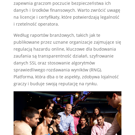
zapewnia graczom poczucie bezpieczeństwa ich
danych i środków finansowych. Warto zwrócić uwagę
na licencje i certyfikaty, które potwierdzają legalność
i rzetelność operatora.
Według raportów branżowych, takich jak te
publikowane przez uznane organizacje zajmujące się
regulacją hazardu online, kluczowe dla budowania
zaufania są transparentność działań, szyfrowanie
danych SSL oraz stosowanie algorytmów
sprawiedliwego rozdawania wyników (RNG).
Platforma, która dba o te aspekty, zdobywa lojalność
graczy i buduje swoją reputację na rynku.