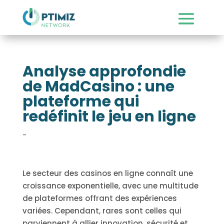
Analyse approfondie
de MadCasino : une
plateforme qui
redéfinit le jeu en ligne
-
Le secteur des casinos en ligne connaît une
croissance exponentielle, avec une multitude
de plateformes offrant des expériences
variées. Cependant, rares sont celles qui
parviennent à allier innovation, sécurité et