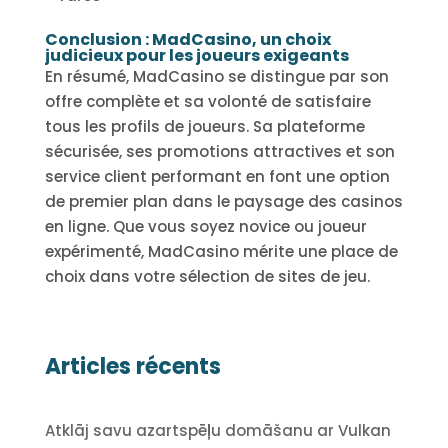
Conclusion : MadCasino, un choix
judicieux pour les joueurs exigeants
En résumé, MadCasino se distingue par son
offre complète et sa volonté de satisfaire
tous les profils de joueurs. Sa plateforme
sécurisée, ses promotions attractives et son
service client performant en font une option
de premier plan dans le paysage des casinos
en ligne. Que vous soyez novice ou joueur
expérimenté, MadCasino mérite une place de
choix dans votre sélection de sites de jeu.
Articles récents
Atklāj savu azartspēļu domāšanu ar Vulkan