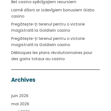
Bet casino spēcīgajiem resursiem
Laimē dāsni ar izdevīgiem bonusiem Gizbo
casino
Pregătește-ți terenul pentru o victorie
magistrală la Goldiwin casino
Pregătește-ți terenul pentru o victorie
magistrală la Goldiwin casino
Débloquez les plans révolutionnaires pour
des gains totaux au casino
Archives
juin 2026
mai 2026