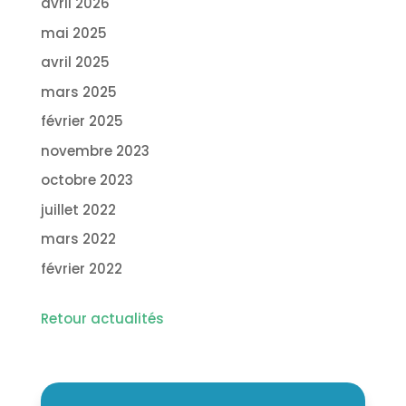
avril 2026
mai 2025
avril 2025
mars 2025
février 2025
novembre 2023
octobre 2023
juillet 2022
mars 2022
février 2022
Retour actualités