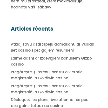
hernímu prostředí, které maximalizuje
hodnotu vaší zábavy.
Articles récents
Atklāj savu azartspēļu domāšanu ar Vulkan
Bet casino spēcīgajiem resursiem
Laimē dāsni ar izdevīgiem bonusiem Gizbo
casino
Pregătește-ți terenul pentru o victorie
magistrală la Goldiwin casino
Pregătește-ți terenul pentru o victorie
magistrală la Goldiwin casino
Débloquez les plans révolutionnaires pour
des gains totaux au casino