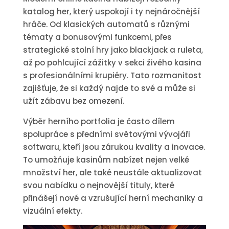
katalog her, který uspokojí i ty nejnáročnější
hráče. Od klasických automatů s různými
tématy a bonusovými funkcemi, přes
strategické stolní hry jako blackjack a ruleta,
až po pohlcující zážitky v sekci živého kasina
s profesionálními krupiéry. Tato rozmanitost
zajišťuje, že si každý najde to své a může si
užít zábavu bez omezení.
Výběr herního portfolia je často dílem
spolupráce s předními světovými vývojáři
softwaru, kteří jsou zárukou kvality a inovace.
To umožňuje kasinům nabízet nejen velké
množství her, ale také neustále aktualizovat
svou nabídku o nejnovější tituly, které
přinášejí nové a vzrušující herní mechaniky a
vizuální efekty.