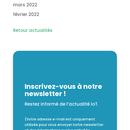
mars 2022
février 2022
Retour actualités
Inscrivez-vous à notre
newsletter !
Restez informé de l’actualité IoT.
(Votre adresse e-mail est uniquement
utilisée pour vous envoyer notre newsletter