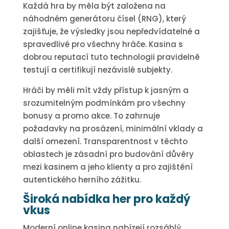
Každá hra by měla být založena na
náhodném generátoru čísel (RNG), který
zajišťuje, že výsledky jsou nepředvídatelné a
spravedlivé pro všechny hráče. Kasina s
dobrou reputací tuto technologii pravidelně
testují a certifikují nezávislé subjekty.
Hráči by měli mít vždy přístup k jasným a
srozumitelným podmínkám pro všechny
bonusy a promo akce. To zahrnuje
požadavky na prosázení, minimální vklady a
další omezení. Transparentnost v těchto
oblastech je zásadní pro budování důvěry
mezi kasinem a jeho klienty a pro zajištění
autentického herního zážitku.
Široká nabídka her pro každý
vkus
Moderní online kasina nabízejí rozsáhlý