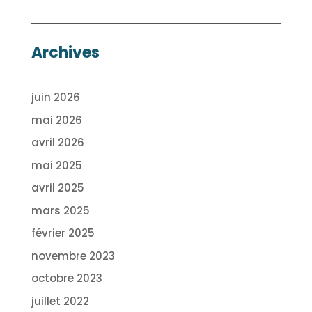
Archives
juin 2026
mai 2026
avril 2026
mai 2025
avril 2025
mars 2025
février 2025
novembre 2023
octobre 2023
juillet 2022