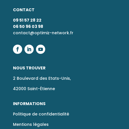
CONTACT
09 51 57 28 22
06 50 96 03 98
contact@optimiz-network.fr
NOUS TROUVER
2 Boulevard des Etats-Unis,
42000 Saint-Étienne
INFORMATIONS
Politique de confidentialité
Mentions légales