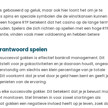
 gebaseerd op geluk, maar ook hier loont het om je te
tis spins en speciale symbolen die de winstkansen kunnen
; een hogere RTP betekent dat het casino op de lange term
ouden. Spelers die zich richten op spellen met een hoge RT
lerantie, vinden vaak meer voldoening en hebben betere
rantwoord spelen
 succesvol gokken is effectief bankroll management. Dit
ststelt voor je gokactiviteiten en je daaraan houdt, ongea
verstandig om slechts een klein percentage van je totale
. Dit voorkomt dat je snel door je geld heen bent en geeft j
genieten van de ervaring.
elke succesvolle gokker. Dit betekent dat je je bewust m
t monitoren. Stel limieten in voor zowel stortingen als
dat gokken een negatieve invloed heeft op je leven, zoek d