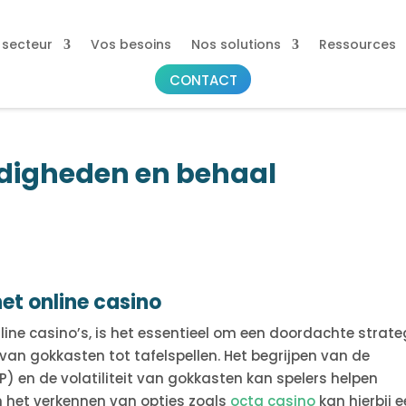
 secteur
Vos besoins
Nos solutions
Ressources
CONTACT
rdigheden en behaal
et online casino
line casino’s, is het essentieel om een doordachte strate
, van gokkasten tot tafelspellen. Het begrijpen van de
P) en de volatiliteit van gokkasten kan spelers helpen
 het verkennen van opties zoals
octa casino
kan hierbij 