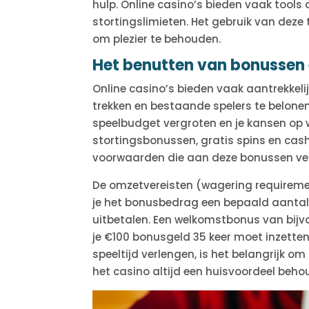
hulp. Online casino’s bieden vaak tools 
stortingslimieten. Het gebruik van deze
om plezier te behouden.
Het benutten van bonussen
Online casino’s bieden vaak aantrekkel
trekken en bestaande spelers te belone
speelbudget vergroten en je kansen op 
stortingsbonussen, gratis spins en cas
voorwaarden die aan deze bonussen verb
De omzetvereisten (wagering requirement
je het bonusbedrag een bepaald aantal 
uitbetalen. Een welkomstbonus van bijv
je €100 bonusgeld 35 keer moet inzette
speeltijd verlengen, is het belangrijk 
het casino altijd een huisvoordeel beho