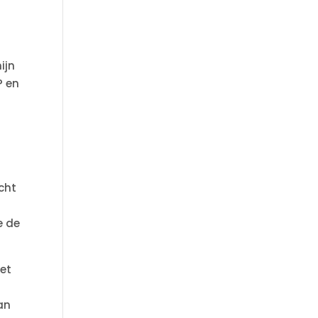
ijn
P en
cht
e de
oet
an