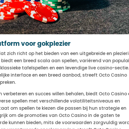
atform voor gokplezier
t zich richt op het bieden van een uitgebreide en plezier
o biedt een breed scala aan spellen, variërend van popula
lassieke tafelspellen en een levendige live casino-sectie
lijke interface en een breed aanbod, streeft Octo Casino
spreken.
n verbeteren en succes willen behalen, biedt Octo Casino
erse spellen met verschillende volatiliteitsniveaus en
staat om spellen te kiezen die passen bij hun strategie en
ngrijk om de promoties van Octo Casino in de gaten te
rde kunnen bieden, mits de voorwaarden zorgvuldig wor