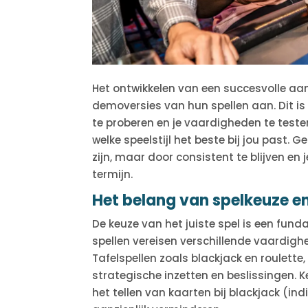
Het ontwikkelen van een succesvolle aan
demoversies van hun spellen aan. Dit is
te proberen en je vaardigheden te teste
welke speelstijl het beste bij jou past. G
zijn, maar door consistent te blijven en 
termijn.
Het belang van spelkeuze e
De keuze van het juiste spel is een fund
spellen vereisen verschillende vaardigh
Tafelspellen zoals blackjack en roulette
strategische inzetten en beslissingen. 
het tellen van kaarten bij blackjack (i