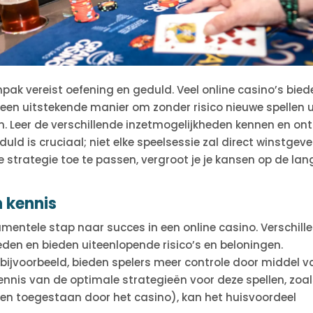
pak vereist oefening en geduld. Veel online casino’s bied
 een uitstekende manier om zonder risico nieuwe spellen u
n. Leer de verschillende inzetmogelijkheden kennen en on
eduld is cruciaal; niet elke speelsessie zal direct winstgev
je strategie toe te passen, vergroot je je kansen op de lan
n kennis
amentele stap naar succes in een online casino. Verschill
eden en bieden uiteenlopende risico’s en beloningen.
, bijvoorbeeld, bieden spelers meer controle door middel v
Kennis van de optimale strategieën voor deze spellen, zoa
ndien toegestaan door het casino), kan het huisvoordeel