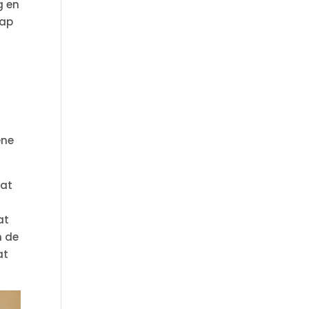
g en
tap
ene
dat
at
n de
at