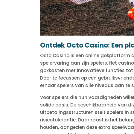
Ontdek Octo Casino: Een pl
Octo Casino is een online gokplatform da
spelervaring aan zijn spelers. Het casin
gokkasten met innovatieve functies tot k
Door te focussen op een gebruiksvriende
ernaar spelers van alle niveaus aan te 
Voor spelers die hun vaardigheden wille
solide basis. De beschikbaarheid van div
uitbetalingsstructuren stelt spelers in 
risicotolerantie. Daarnaast is het bela
houden, aangezien deze extra speelwaa