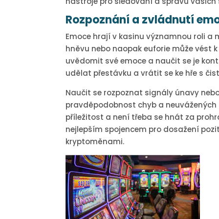
nástroje pro sledování a správu vašich 
Rozpoznání a zvládnutí emoc
Emoce hrají v kasinu významnou roli a m
hněvu nebo naopak euforie může vést k 
uvědomit své emoce a naučit se je kontro
udělat přestávku a vrátit se ke hře s čis
Naučit se rozpoznat signály únavy nebo 
pravděpodobnost chyb a neuvážených sáz
příležitost a není třeba se hnát za proh
nejlepším spojencem pro dosažení pozit
kryptoměnami.