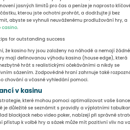
novení jasných limitů pro čas a peníze je naprosto klíčové
ástku, kterou jste ochotni prohrát, a dodržujte ji bez
limit, abyste se vyhnuli neuváženému prodlužování hry, a
o casino
.
í, že kasino hry jsou založeny na náhodě a nemají žádn
hry mají definovanou výhodu kasina (house edge), která
 nezbytné hrát s realistickými očekáváními a nikdy se
ivním sázením. Zodpovědné hraní zahrnuje také rozpozn
o chování a včasné vyhledání pomoci.
ancí v kasinu
ité strategie, které mohou pomoci optimalizovat vaše šance
ě je důležité se seznámit s pravidly a výplatními tabulka
klad blackjack nebo video poker, nabízejí při správné strat
 přístup k volbě hry a sázek může mít pozitivní vliv na va