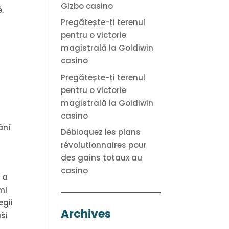
Gizbo casino
.
Pregătește-ți terenul
pentru o victorie
magistrală la Goldiwin
casino
Pregătește-ți terenul
é
pentru o victorie
magistrală la Goldiwin
casino
ání
Débloquez les plans
révolutionnaires pour
des gains totaux au
casino
 a
mi
egii
Archives
ši