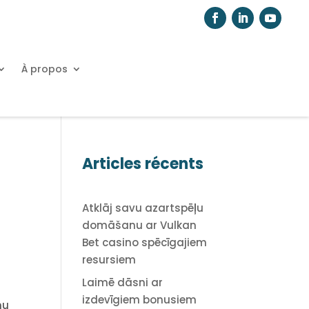
À propos
Articles récents
Atklāj savu azartspēļu
domāšanu ar Vulkan
Bet casino spēcīgajiem
resursiem
Laimē dāsni ar
izdevīgiem bonusiem
nu