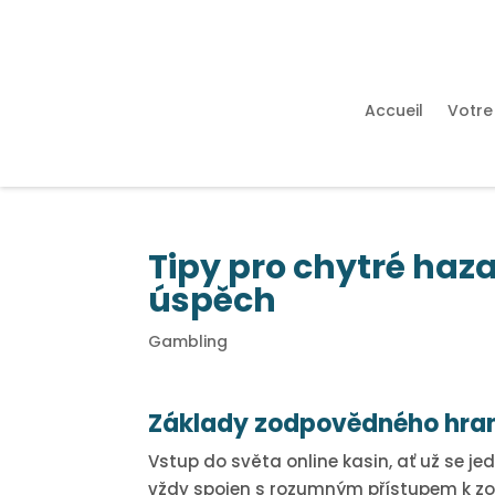
Accueil
Votre
Tipy pro chytré haz
úspěch
Gambling
Základy zodpovědného hran
Vstup do světa online kasin, ať už se je
vždy spojen s rozumným přístupem k zo