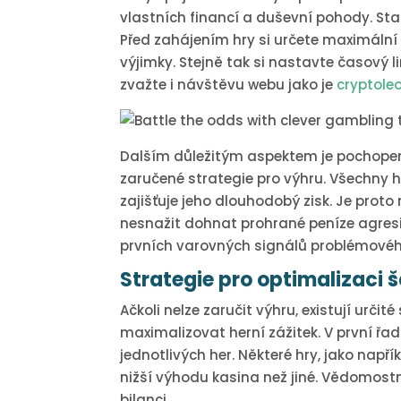
vlastních financí a duševní pohody. Sta
Před zahájením hry si určete maximální č
výjimky. Stejně tak si nastavte časový 
zvažte i návštěvu webu jako je
cryptole
Dalším důležitým aspektem je pochopen
zaručené strategie pro výhru. Všechny 
zajišťuje jeho dlouhodobý zisk. Je proto
nesnažit dohnat prohrané peníze agres
prvních varovných signálů problémovéh
Strategie pro optimalizaci š
Ačkoli nelze zaručit výhru, existují urč
maximalizovat herní zážitek. V první řad
jednotlivých her. Některé hry, jako napří
nižší výhodu kasina než jiné. Vědomostní
bilanci.