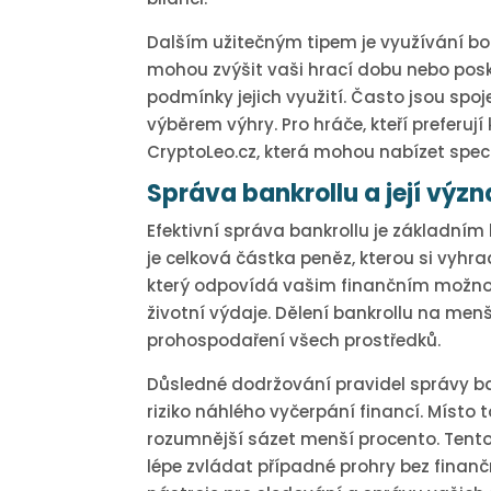
Dalším užitečným tipem je využívání bo
mohou zvýšit vaši hrací dobu nebo posk
podmínky jejich využití. Často jsou spoj
výběrem výhry. Pro hráče, kteří preferu
CryptoLeo.cz, která mohou nabízet spe
Správa bankrollu a její výz
Efektivní správa bankrollu je základní
je celková částka peněz, kterou si vyhrad
který odpovídá vašim finančním možno
životní výdaje. Dělení bankrollu na men
prohospodaření všech prostředků.
Důsledné dodržování pravidel správy ba
riziko náhlého vyčerpání financí. Místo 
rozumnější sázet menší procento. Tento
lépe zvládat případné prohry bez finan