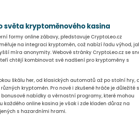
do světa kryptoměnového kasina
derní formy online zábavy, představuje CryptoLeo.cz
měřuje na integraci kryptoměn, což nabízí řadu výhod, ja
 vyšší míra anonymity. Webové stránky CryptoLeo.cz se sn
kteří chtějí kombinovat své nadšení pro kryptoměny s
okou škálu her, od klasických automatů až po stolní hry, 
ůzných kryptoměn. Pro nové i zkušené hráče je důležité s
t bonusové nabídky a věrnostní programy, které mohou
o u každého online kasina je však i zde kladen důraz na
jených s hazardními hrami.