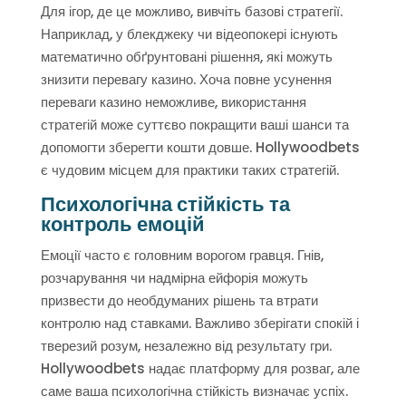
Для ігор, де це можливо, вивчіть базові стратегії.
Наприклад, у блекджеку чи відеопокері існують
математично обґрунтовані рішення, які можуть
знизити перевагу казино. Хоча повне усунення
переваги казино неможливе, використання
стратегій може суттєво покращити ваші шанси та
допомогти зберегти кошти довше. Hollywoodbets
є чудовим місцем для практики таких стратегій.
Психологічна стійкість та
контроль емоцій
Емоції часто є головним ворогом гравця. Гнів,
розчарування чи надмірна ейфорія можуть
призвести до необдуманих рішень та втрати
контролю над ставками. Важливо зберігати спокій і
тверезий розум, незалежно від результату гри.
Hollywoodbets надає платформу для розваг, але
саме ваша психологічна стійкість визначає успіх.