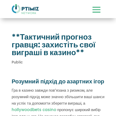
**Тактичний прогноз
гравця: захистіть свої
виграші в казино**
Public
Розумний підхід до азартних ігор
Гра в казино завжди пов’язана з ризиком, але
розумний підхід може значно збільшити ваші шанси
на успіх та допомогти зберегти виграші, а
hollywoodbets casino
пропонує широкий вибір