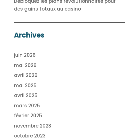
Débloquez les plans révolutionnaires pour
des gains totaux au casino
Archives
juin 2026
mai 2026
avril 2026
mai 2025
avril 2025
mars 2025
février 2025
novembre 2023
octobre 2023