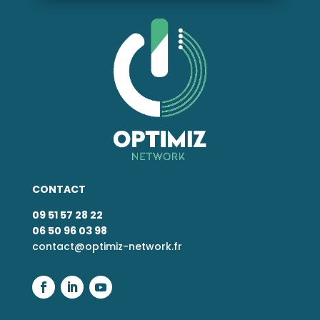
CONTACT
09 51 57 28 22
06 50 96 03 98
contact@optimiz-network.fr