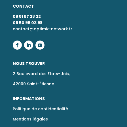
CONTACT
09 51 57 28 22
06 50 96 03 98
contact@optimiz-network.fr
NOUS TROUVER
2 Boulevard des Etats-Unis,
42000 Saint-Étienne
INFORMATIONS
Politique de confidentialité
Mentions légales