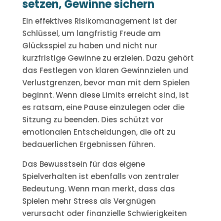
setzen, Gewinne sichern
Ein effektives Risikomanagement ist der
Schlüssel, um langfristig Freude am
Glücksspiel zu haben und nicht nur
kurzfristige Gewinne zu erzielen. Dazu gehört
das Festlegen von klaren Gewinnzielen und
Verlustgrenzen, bevor man mit dem Spielen
beginnt. Wenn diese Limits erreicht sind, ist
es ratsam, eine Pause einzulegen oder die
Sitzung zu beenden. Dies schützt vor
emotionalen Entscheidungen, die oft zu
bedauerlichen Ergebnissen führen.
Das Bewusstsein für das eigene
Spielverhalten ist ebenfalls von zentraler
Bedeutung. Wenn man merkt, dass das
Spielen mehr Stress als Vergnügen
verursacht oder finanzielle Schwierigkeiten