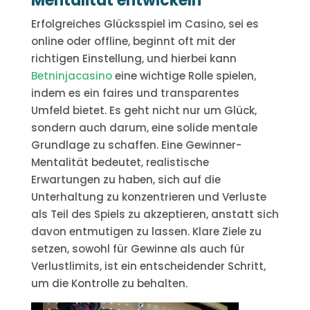
Mentalität entwickeln
Erfolgreiches Glücksspiel im Casino, sei es
online oder offline, beginnt oft mit der
richtigen Einstellung, und hierbei kann
Betninjacasino
eine wichtige Rolle spielen,
indem es ein faires und transparentes
Umfeld bietet. Es geht nicht nur um Glück,
sondern auch darum, eine solide mentale
Grundlage zu schaffen. Eine Gewinner-
Mentalität bedeutet, realistische
Erwartungen zu haben, sich auf die
Unterhaltung zu konzentrieren und Verluste
als Teil des Spiels zu akzeptieren, anstatt sich
davon entmutigen zu lassen. Klare Ziele zu
setzen, sowohl für Gewinne als auch für
Verlustlimits, ist ein entscheidender Schritt,
um die Kontrolle zu behalten.