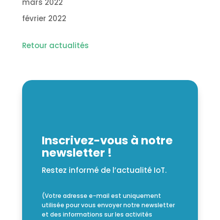
mars 2022
février 2022
Retour actualités
Inscrivez-vous à notre
newsletter !
Restez informé de l’actualité IoT.
(Votre adresse e-mail est uniquement
utilisée pour vous envoyer notre newsletter
et des informations sur les activités