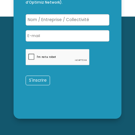
d’Optimiz Network).