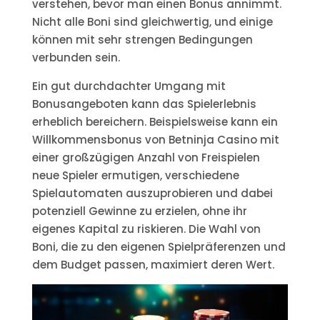
verstehen, bevor man einen Bonus annimmt.
Nicht alle Boni sind gleichwertig, und einige
können mit sehr strengen Bedingungen
verbunden sein.
Ein gut durchdachter Umgang mit
Bonusangeboten kann das Spielerlebnis
erheblich bereichern. Beispielsweise kann ein
Willkommensbonus von Betninja Casino mit
einer großzügigen Anzahl von Freispielen
neue Spieler ermutigen, verschiedene
Spielautomaten auszuprobieren und dabei
potenziell Gewinne zu erzielen, ohne ihr
eigenes Kapital zu riskieren. Die Wahl von
Boni, die zu den eigenen Spielpräferenzen und
dem Budget passen, maximiert deren Wert.