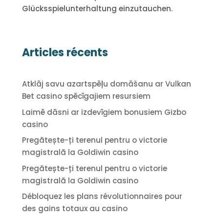
Glücksspielunterhaltung einzutauchen.
Articles récents
Atklāj savu azartspēļu domāšanu ar Vulkan
Bet casino spēcīgajiem resursiem
Laimē dāsni ar izdevīgiem bonusiem Gizbo
casino
Pregătește-ți terenul pentru o victorie
magistrală la Goldiwin casino
Pregătește-ți terenul pentru o victorie
magistrală la Goldiwin casino
Débloquez les plans révolutionnaires pour
des gains totaux au casino