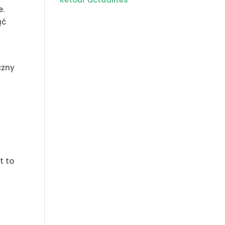
e.
ąć
czny
t to