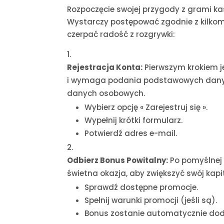
Rozpoczęcie swojej przygody z grami ka
Wystarczy postępować zgodnie z kilkoma
czerpać radość z rozgrywki:
Rejestracja Konta:
Pierwszym krokiem j
i wymaga podania podstawowych danych
danych osobowych.
Wybierz opcję « Zarejestruj się ».
Wypełnij krótki formularz.
Potwierdź adres e-mail.
Odbierz Bonus Powitalny:
Po pomyślnej r
świetna okazja, aby zwiększyć swój kap
Sprawdź dostępne promocje.
Spełnij warunki promocji (jeśli są).
Bonus zostanie automatycznie dod