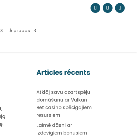
À propos
Articles récents
Atklāj savu azartspēļu
domāšanu ar Vulkan
Bet casino spēcīgajiem
,
resursiem
ają
ę.
Laimē dāsni ar
izdevīgiem bonusiem