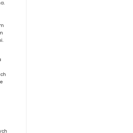
na.
ym
ym
i.
a
ych
ze
wych