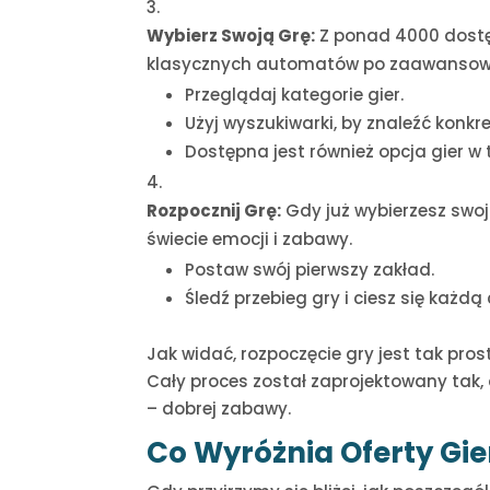
Wybierz Swoją Grę:
Z ponad 4000 dostęp
klasycznych automatów po zaawansowan
Przeglądaj kategorie gier.
Użyj wyszukiwarki, by znaleźć konkre
Dostępna jest również opcja gier w
Rozpocznij Grę:
Gdy już wybierzesz swoją
świecie emocji i zabawy.
Postaw swój pierwszy zakład.
Śledź przebieg gry i ciesz się każdą 
Jak widać, rozpoczęcie gry jest tak pr
Cały proces został zaprojektowany tak, 
– dobrej zabawy.
Co Wyróżnia Oferty Gi