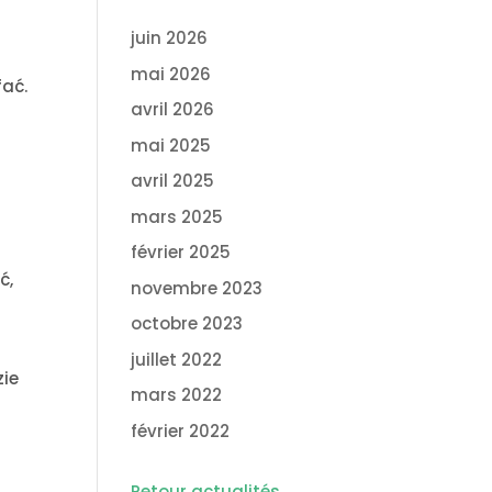
juin 2026
mai 2026
fać.
avril 2026
mai 2025
avril 2025
mars 2025
février 2025
ć,
novembre 2023
octobre 2023
juillet 2022
zie
mars 2022
février 2022
Retour actualités