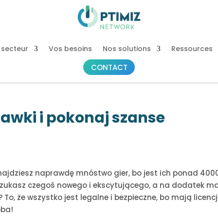
 secteur
Vos besoins
Nos solutions
Ressources
CONTACT
tawki i pokonaj szanse
znajdziesz naprawdę mnóstwo gier, bo jest ich ponad 4000
śli szukasz czegoś nowego i ekscytującego, a na dodatek m
 To, że wszystko jest legalne i bezpieczne, bo mają licencj
oba!