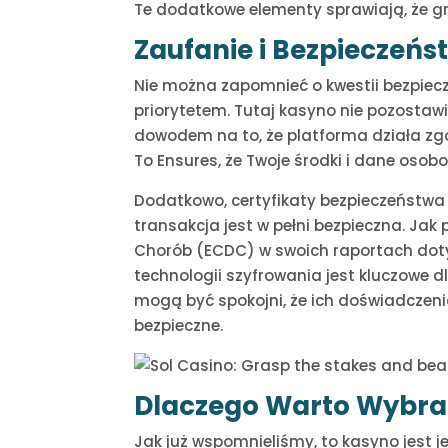
Te dodatkowe elementy sprawiają, że gra
Zaufanie i Bezpieczeńs
Nie można zapomnieć o kwestii bezpiec
priorytetem. Tutaj kasyno nie pozostawi
dowodem na to, że platforma działa zg
To Ensures, że Twoje środki i dane osob
Dodatkowo, certyfikaty bezpieczeństwa 
transakcja jest w pełni bezpieczna. Jak
Chorób (ECDC) w swoich raportach dot
technologii szyfrowania jest kluczowe 
mogą być spokojni, że ich doświadczeni
bezpieczne.
Dlaczego Warto Wybra
Jak już wspomnieliśmy, to kasyno jest 