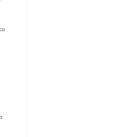
ąco
a