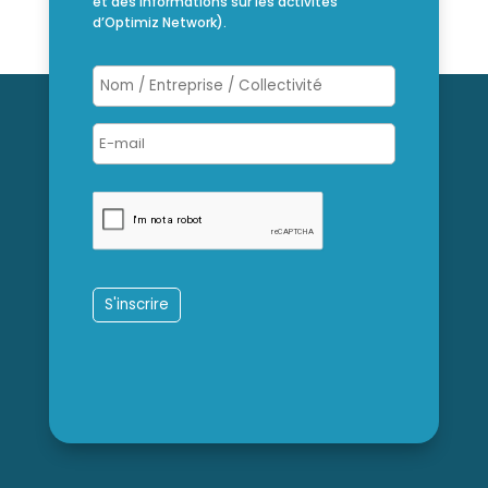
et des informations sur les activités
d’Optimiz Network).