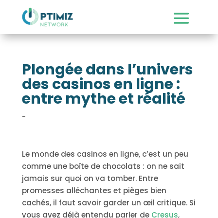
Plongée dans l’univers
des casinos en ligne :
entre mythe et réalité
-
Le monde des casinos en ligne, c’est un peu
comme une boîte de chocolats : on ne sait
jamais sur quoi on va tomber. Entre
promesses alléchantes et pièges bien
cachés, il faut savoir garder un œil critique. Si
vous avez déjà entendu parler de
Cresus
,