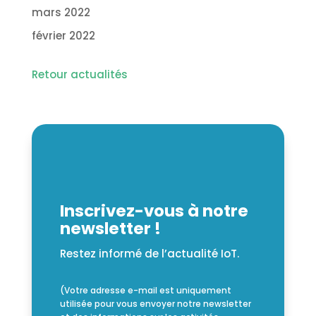
mars 2022
février 2022
Retour actualités
Inscrivez-vous à notre
newsletter !
Restez informé de l’actualité IoT.
(Votre adresse e-mail est uniquement
utilisée pour vous envoyer notre newsletter