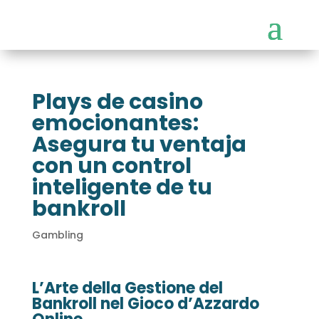
Plays de casino
emocionantes:
Asegura tu ventaja
con un control
inteligente de tu
bankroll
Gambling
L’Arte della Gestione del
Bankroll nel Gioco d’Azzardo