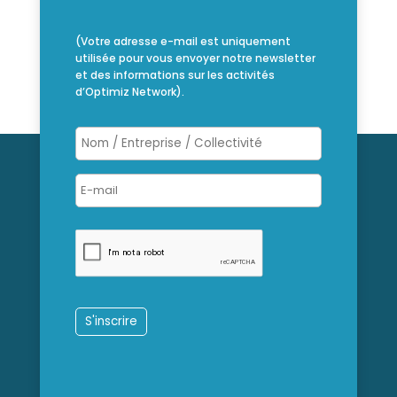
(Votre adresse e-mail est uniquement
utilisée pour vous envoyer notre newsletter
et des informations sur les activités
d’Optimiz Network).