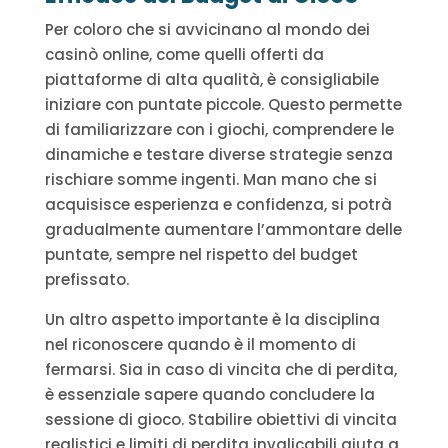
Per coloro che si avvicinano al mondo dei
casinò online, come quelli offerti da
piattaforme di alta qualità, è consigliabile
iniziare con puntate piccole. Questo permette
di familiarizzare con i giochi, comprendere le
dinamiche e testare diverse strategie senza
rischiare somme ingenti. Man mano che si
acquisisce esperienza e confidenza, si potrà
gradualmente aumentare l’ammontare delle
puntate, sempre nel rispetto del budget
prefissato.
Un altro aspetto importante è la disciplina
nel riconoscere quando è il momento di
fermarsi. Sia in caso di vincita che di perdita,
è essenziale sapere quando concludere la
sessione di gioco. Stabilire obiettivi di vincita
realistici e limiti di perdita invalicabili aiuta a