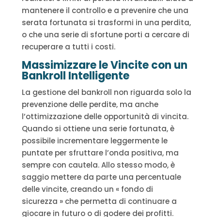
mantenere il controllo e a prevenire che una
serata fortunata si trasformi in una perdita,
o che una serie di sfortune porti a cercare di
recuperare a tutti i costi.
Massimizzare le Vincite con un
Bankroll Intelligente
La gestione del bankroll non riguarda solo la
prevenzione delle perdite, ma anche
l’ottimizzazione delle opportunità di vincita.
Quando si ottiene una serie fortunata, è
possibile incrementare leggermente le
puntate per sfruttare l’onda positiva, ma
sempre con cautela. Allo stesso modo, è
saggio mettere da parte una percentuale
delle vincite, creando un « fondo di
sicurezza » che permetta di continuare a
giocare in futuro o di godere dei profitti.