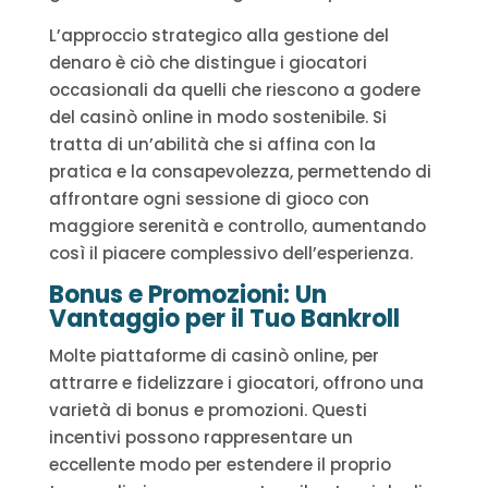
L’approccio strategico alla gestione del
denaro è ciò che distingue i giocatori
occasionali da quelli che riescono a godere
del casinò online in modo sostenibile. Si
tratta di un’abilità che si affina con la
pratica e la consapevolezza, permettendo di
affrontare ogni sessione di gioco con
maggiore serenità e controllo, aumentando
così il piacere complessivo dell’esperienza.
Bonus e Promozioni: Un
Vantaggio per il Tuo Bankroll
Molte piattaforme di casinò online, per
attrarre e fidelizzare i giocatori, offrono una
varietà di bonus e promozioni. Questi
incentivi possono rappresentare un
eccellente modo per estendere il proprio