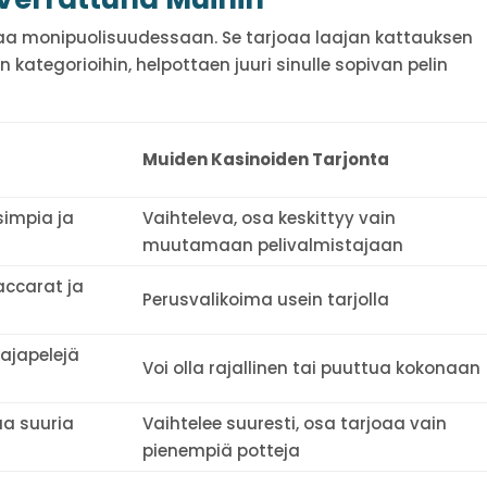
aa monipuolisuudessaan. Se tarjoaa laajan kattauksen
iin kategorioihin, helpottaen juuri sinulle sopivan pelin
Muiden Kasinoiden Tarjonta
simpia ja
Vaihteleva, osa keskittyy vain
muutamaan pelivalmistajaan
baccarat ja
Perusvalikoima usein tarjolla
kajapelejä
Voi olla rajallinen tai puuttua kokonaan
aa suuria
Vaihtelee suuresti, osa tarjoaa vain
pienempiä potteja