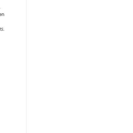
.
en
i.