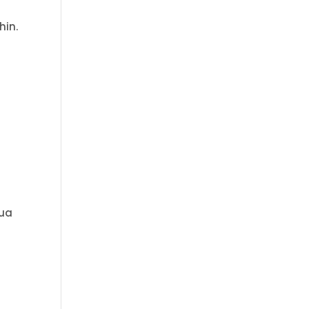
hin.
nua