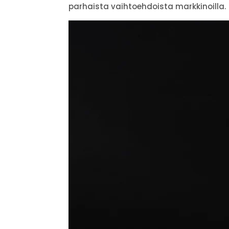
parhaista vaihtoehdoista markkinoilla.