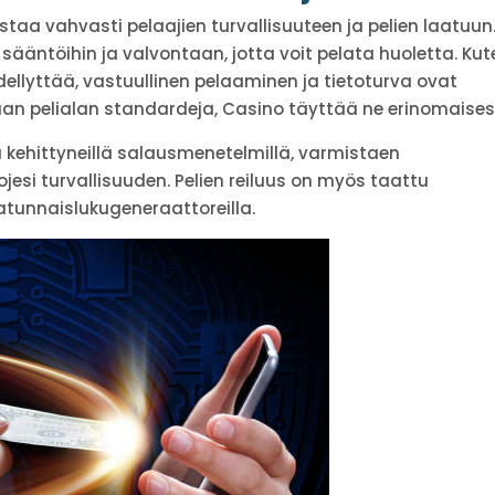
aa vahvasti pelaajien turvallisuuteen ja pelien laatuun
sääntöihin ja valvontaan, jotta voit pelata huoletta. Kut
ellyttää, vastuullinen pelaaminen ja tietoturva ovat
laan pelialan standardeja, Casino täyttää ne erinomaisest
tu kehittyneillä salausmenetelmillä, varmistaen
ojesi turvallisuuden. Pelien reiluus on myös taattu
atunnaislukugeneraattoreilla.