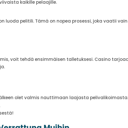
vaista kaikille pelaajille.
 luoda pelitili. Tämä on nopea prosessi, joka vaatii vain
almis, voit tehdä ensimmäisen talletuksesi. Casino tarjoa
ja.
älkeen olet valmis nauttimaan laajasta pelivalikoimasta
.
sestä!
 Verrattuna Muihin