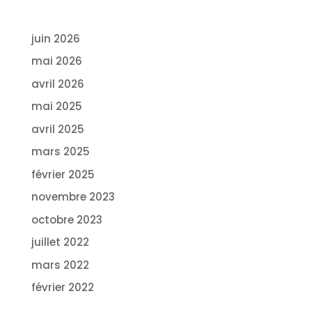
juin 2026
mai 2026
avril 2026
mai 2025
avril 2025
mars 2025
février 2025
novembre 2023
octobre 2023
juillet 2022
mars 2022
février 2022