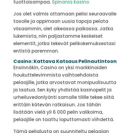
tuottoisampaa.
Spinania kasino
Jos olet valmis ottamaan pelisi seuraavalle
tasolle ja oppimaan uusia tapoja pelata
viisaammin, olet oikeassa paikassa. Jatka
lukemista, niin paljastamme keskeiset
elementit, jotka tekevät pelikokemuksestasi
entistä paremman.
Casino: Kattava Katsaus Pelinautintoon
Ensinnäkin, Casino on yksi markkinoiden
houkuttelevimmista vaihtoehdoista
pelaajille, jotka arvostavat monipuolisuutta
ja laatua. Sen kyky yhdistää kasinopelit ja
urheiluvedonlyönti samalle tilille tekee siitä
erittäin kätevän ratkaisun. Jos tähän
lisätään vielä yli 6 000 pelin valikoima,
pelaajille on taattu loputtomasti viihdettä.
Tämä pelialusta on suunniteltu pelaajan