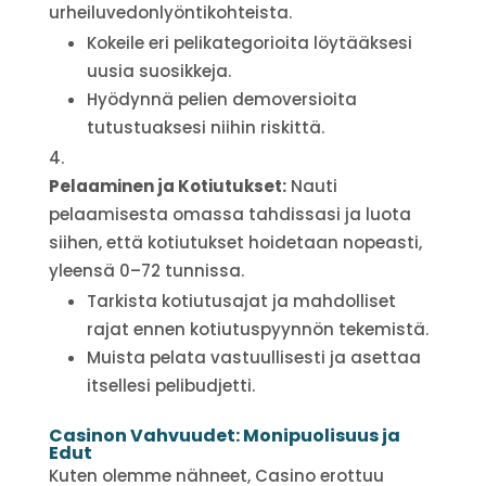
urheiluvedonlyöntikohteista.
Kokeile eri pelikategorioita löytääksesi
uusia suosikkeja.
Hyödynnä pelien demoversioita
tutustuaksesi niihin riskittä.
Pelaaminen ja Kotiutukset:
Nauti
pelaamisesta omassa tahdissasi ja luota
siihen, että kotiutukset hoidetaan nopeasti,
yleensä 0–72 tunnissa.
Tarkista kotiutusajat ja mahdolliset
rajat ennen kotiutuspyynnön tekemistä.
Muista pelata vastuullisesti ja asettaa
itsellesi pelibudjetti.
Casinon Vahvuudet: Monipuolisuus ja
Edut
Kuten olemme nähneet, Casino erottuu