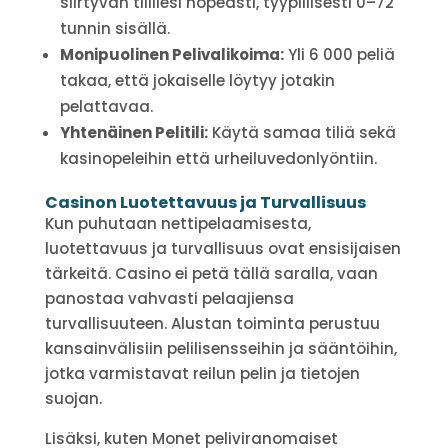
siirtyvän tilillesi nopeasti, tyypillisesti 0–72
tunnin sisällä.
Monipuolinen Pelivalikoima:
Yli 6 000 peliä
takaa, että jokaiselle löytyy jotakin
pelattavaa.
Yhtenäinen Pelitili:
Käytä samaa tiliä sekä
kasinopeleihin että urheiluvedonlyöntiin.
Casinon Luotettavuus ja Turvallisuus
Kun puhutaan nettipelaamisesta,
luotettavuus ja turvallisuus ovat ensisijaisen
tärkeitä. Casino ei petä tällä saralla, vaan
panostaa vahvasti pelaajiensa
turvallisuuteen. Alustan toiminta perustuu
kansainvälisiin pelilisensseihin ja sääntöihin,
jotka varmistavat reilun pelin ja tietojen
suojan.
Lisäksi, kuten Monet peliviranomaiset