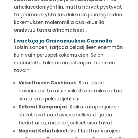
urheiluvedonlyöntiin, mutta harvat pystyvät
tarjoamaan yhtä laadukkaan ja integroidun
kokemuksen molemmilla osa-alueilla.
onnistuu tässä erinomaisesti.
Lisäetuja ja Ominaisuuksia Casinolla
Toisin sanoen, tarjoaa pelaajilleen enemmän
kuin vain peruspelikokemuksen. Se on
suunniteltu tukemaan pelaajaa monin eri
tavoin:
Viikoittainen Cashback:
Saat osan
häviöistäsi takaisin viikoittain, mikä antaa
lisäturvaa pelibudjetillesi.
Selkeät Kampanjat:
Kaikki kampanjoiden
ehdot ovat nähtävissä selkeästi, joten
tiedät aina, mitä tarjoukset sisältävät.
Nopeat Kotiutukset:
Voit luottaa varojesi