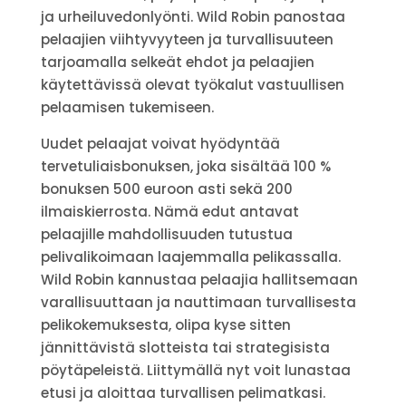
ja urheiluvedonlyönti. Wild Robin panostaa
pelaajien viihtyvyyteen ja turvallisuuteen
tarjoamalla selkeät ehdot ja pelaajien
käytettävissä olevat työkalut vastuullisen
pelaamisen tukemiseen.
Uudet pelaajat voivat hyödyntää
tervetuliaisbonuksen, joka sisältää 100 %
bonuksen 500 euroon asti sekä 200
ilmaiskierrosta. Nämä edut antavat
pelaajille mahdollisuuden tutustua
pelivalikoimaan laajemmalla pelikassalla.
Wild Robin kannustaa pelaajia hallitsemaan
varallisuuttaan ja nauttimaan turvallisesta
pelikokemuksesta, olipa kyse sitten
jännittävistä slotteista tai strategisista
pöytäpeleistä. Liittymällä nyt voit lunastaa
etusi ja aloittaa turvallisen pelimatkasi.