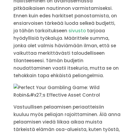
hallitseminen on avainasemassa
pitkäaikaisen nautinnon varmistamiseksi.
Ennen kuin edes harkitset panostamista, on
ensiarvoisen tärkeää luoda selkeä budjetti,
ja tähän tarkoitukseen
sivusto
tarjoaa
hyödyllisiä työkaluja. Määrittele summa,
jonka olet valmis häviämään ilman, että se
vaikuttaa merkittävästi taloudelliseen
tilanteeseesi. Tämän budjetin
noudattaminen vaatii itsekuria, mutta se on
tehokkain tapa ehkäistä peliongelmia.
Vastuullisen pelaamisen periaatteisiin
kuuluu myös peliajan rajoittaminen. Älä anna
pelaamisen viedä liikaa aikaa muista
tärkeistä elämän osa-alueista, kuten työstä,