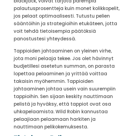
blackjack, voivat tarjota parempia
palautusprosentteja kuin monet kolikkopelit,
jos pelaat optimaalisesti. Tutustu pelien
sääntöihin ja strategioihin etukäteen, jotta
voit tehdä tietoisempia päätöksiä
panostustesi yhteydessä.
Tappioiden jahtaaminen on yleinen virhe,
jota moni pelaaja tekee. Jos olet hävinnyt
budjetillesi asetetun summan, on parasta
lopettaa pelaaminen ja yrittää voittaa
takaisin myöhemmin. Tappioiden
jahtaaminen johtaa usein vain suurempiin
tappioihin. Sen sijaan keskity nauttimaan
pelistä ja hyväksy, että tappiot ovat osa
uhkapelaamista. Wild Robin kannustaa
pelaajiaan pelaamaan harkiten ja
nauttimaan pelikokemuksesta.