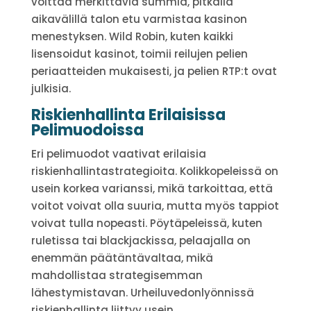
voittaa merkittäviä summia, pitkällä
aikavälillä talon etu varmistaa kasinon
menestyksen. Wild Robin, kuten kaikki
lisensoidut kasinot, toimii reilujen pelien
periaatteiden mukaisesti, ja pelien RTP:t ovat
julkisia.
Riskienhallinta Erilaisissa
Pelimuodoissa
Eri pelimuodot vaativat erilaisia
riskienhallintastrategioita. Kolikkopeleissä on
usein korkea varianssi, mikä tarkoittaa, että
voitot voivat olla suuria, mutta myös tappiot
voivat tulla nopeasti. Pöytäpeleissä, kuten
ruletissa tai blackjackissa, pelaajalla on
enemmän päätäntävaltaa, mikä
mahdollistaa strategisemman
lähestymistavan. Urheiluvedonlyönnissä
riskienhallinta liittyy usein