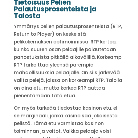
Tietoisuus Pelien
Palautusprosenteista ja
Talosta
Ymmärrys pelien palautusprosenteista (RTP,
Return to Player) on keskeistä
pelikokemuksen optimoinnissa. RTP kertoo,
kuinka suuren osan pelaajille palautetaan
panostuksista pitkällä aikavälillä. Korkeampi
RTP tarkoittaa yleensä parempia
mahdollisuuksia pelaajalle. On siis järkevää
valita pelejä, joissa on korkeampi RTP. Talolla
on aina etu, mutta korkea RTP auttaa
pienentämään tätä etua.
On myös tärkeää tiedostaa kasinon etu, eli
se marginaali, jonka kasino saa jokaisesta
pelistä. Tämä etu varmistaa kasinon
toiminnan ja voitot. Vaikka pelaaja voisi