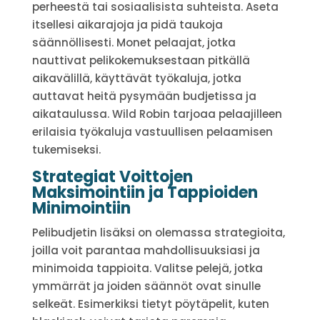
perheestä tai sosiaalisista suhteista. Aseta
itsellesi aikarajoja ja pidä taukoja
säännöllisesti. Monet pelaajat, jotka
nauttivat pelikokemuksestaan pitkällä
aikavälillä, käyttävät työkaluja, jotka
auttavat heitä pysymään budjetissa ja
aikataulussa. Wild Robin tarjoaa pelaajilleen
erilaisia työkaluja vastuullisen pelaamisen
tukemiseksi.
Strategiat Voittojen
Maksimointiin ja Tappioiden
Minimointiin
Pelibudjetin lisäksi on olemassa strategioita,
joilla voit parantaa mahdollisuuksiasi ja
minimoida tappioita. Valitse pelejä, jotka
ymmärrät ja joiden säännöt ovat sinulle
selkeät. Esimerkiksi tietyt pöytäpelit, kuten