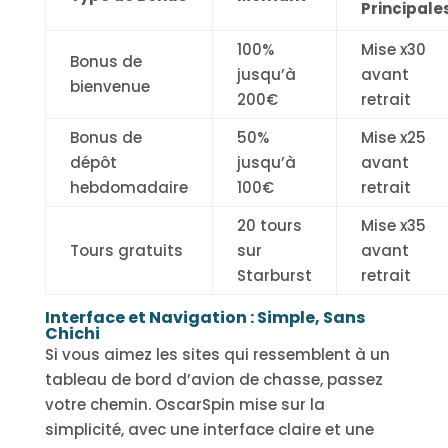
Principale
100%
Mise x30
Bonus de
jusqu’à
avant
bienvenue
200€
retrait
Bonus de
50%
Mise x25
dépôt
jusqu’à
avant
hebdomadaire
100€
retrait
20 tours
Mise x35
Tours gratuits
sur
avant
Starburst
retrait
Interface et Navigation : Simple, Sans
Chichi
Si vous aimez les sites qui ressemblent à un
tableau de bord d’avion de chasse, passez
votre chemin. OscarSpin mise sur la
simplicité, avec une interface claire et une