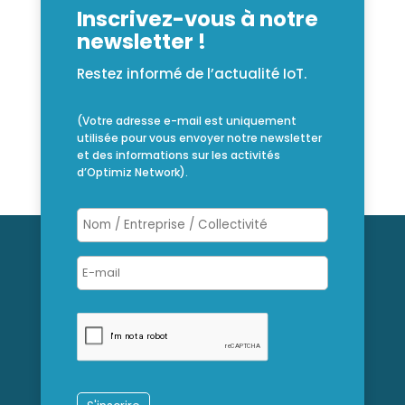
Inscrivez-vous à notre
newsletter !
Restez informé de l’actualité IoT.
(Votre adresse e-mail est uniquement
utilisée pour vous envoyer notre newsletter
et des informations sur les activités
d’Optimiz Network).