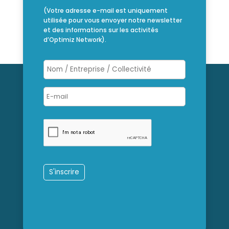
(Votre adresse e-mail est uniquement
utilisée pour vous envoyer notre newsletter
et des informations sur les activités
d’Optimiz Network).