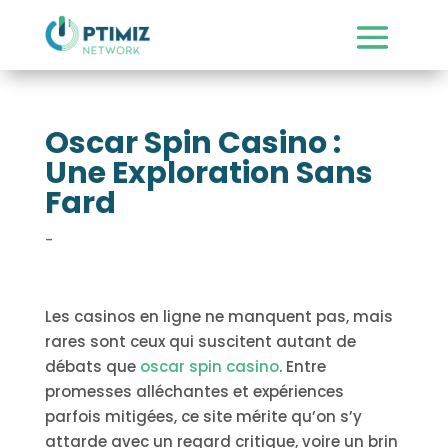
Oscar Spin Casino :
Une Exploration Sans
Fard
-
Les casinos en ligne ne manquent pas, mais
rares sont ceux qui suscitent autant de
débats que
oscar spin casino
. Entre
promesses alléchantes et expériences
parfois mitigées, ce site mérite qu’on s’y
attarde avec un regard critique, voire un brin