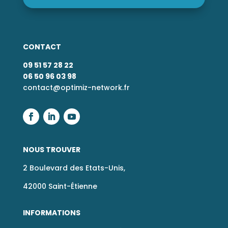
CONTACT
09 51 57 28 22
06 50 96 03 98
contact@optimiz-network.fr
NOUS TROUVER
2 Boulevard des Etats-Unis,
42000 Saint-Étienne
INFORMATIONS