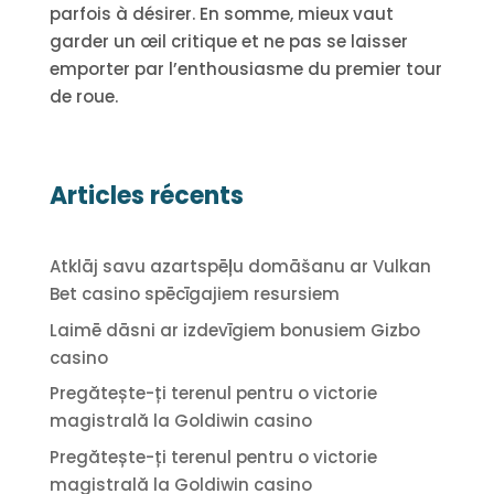
parfois à désirer. En somme, mieux vaut
garder un œil critique et ne pas se laisser
emporter par l’enthousiasme du premier tour
de roue.
Articles récents
Atklāj savu azartspēļu domāšanu ar Vulkan
Bet casino spēcīgajiem resursiem
Laimē dāsni ar izdevīgiem bonusiem Gizbo
casino
Pregătește-ți terenul pentru o victorie
magistrală la Goldiwin casino
Pregătește-ți terenul pentru o victorie
magistrală la Goldiwin casino