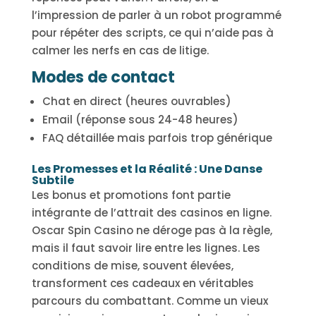
l’impression de parler à un robot programmé
pour répéter des scripts, ce qui n’aide pas à
calmer les nerfs en cas de litige.
Modes de contact
Chat en direct (heures ouvrables)
Email (réponse sous 24-48 heures)
FAQ détaillée mais parfois trop générique
Les Promesses et la Réalité : Une Danse
Subtile
Les bonus et promotions font partie
intégrante de l’attrait des casinos en ligne.
Oscar Spin Casino ne déroge pas à la règle,
mais il faut savoir lire entre les lignes. Les
conditions de mise, souvent élevées,
transforment ces cadeaux en véritables
parcours du combattant. Comme un vieux