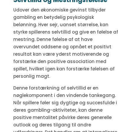
Udover den økonomiske gevinst tilbyder
gambling en betydelig psykologisk
belønning. Hver sejr, uanset størrelse, kan
styrke spillerens selvtillid og give en følelse af
mestring. Denne følelse af at have
overvundet oddsene og opnået et positivt
resultat kan være yderst motiverende og
forstærke den positive association med
spillet, hvilket igen kan forstærke følelsen af
personlig magt.
Denne forstærkning af selvtillid er en
nøglekomponent i den vindende tankegang.
Når spillere føler sig dygtige og succesfulde i
deres gambling-aktiviteter, kan denne
positive mentalitet påvirke deres generelle
outlook og deres tilgang til andre