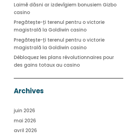
Laimē dāsni ar izdevīgiem bonusiem Gizbo
casino
Pregătește-ți terenul pentru o victorie
magistrală la Goldiwin casino
Pregătește-ți terenul pentru o victorie
magistrală la Goldiwin casino
Débloquez les plans révolutionnaires pour
des gains totaux au casino
Archives
juin 2026
mai 2026
avril 2026