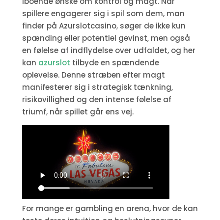
iboende ønske om kontrol og magt. Når
spillere engagerer sig i spil som dem, man
finder på Azurslotcasino, søger de ikke kun
spænding eller potentiel gevinst, men også
en følelse af indflydelse over udfaldet, og her
kan
azurslot
tilbyde en spændende
oplevelse. Denne stræben efter magt
manifesterer sig i strategisk tænkning,
risikovillighed og den intense følelse af
triumf, når spillet går ens vej.
For mange er gambling en arena, hvor de kan