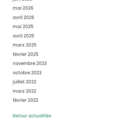
mai 2026
avril 2026
mai 2025
avril 2025
mars 2025
février 2025
novembre 2023
octobre 2023
juillet 2022
mars 2022
février 2022
Retour actualités