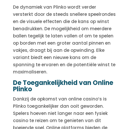
De dynamiek van Plinko wordt verder
versterkt door de steeds snellere speelrondes
en de visuele effecten die de kans op winst
benadrukken. De mogelijkheid om meerdere
ballen tegelijk te laten vallen of om te spelen
op borden met een groter aantal pinnen en
vakjes, draagt bij aan de opwinding. Elke
variant biedt een nieuwe kans om de
spanning te ervaren en de potentiële winst te
maximaliseren.
De Toegankelijkheid van Online
Plinko
Dankzij de opkomst van online casino’s is
Plinko toegankelijker dan ooit geworden.
Spelers hoeven niet langer naar een fysiek
casino te reizen om te genieten van dit
boeiende spel. Online platforms bieden de