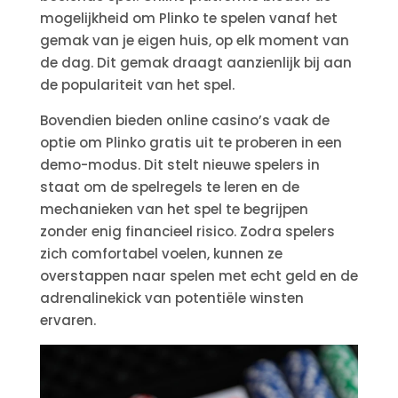
mogelijkheid om Plinko te spelen vanaf het
gemak van je eigen huis, op elk moment van
de dag. Dit gemak draagt aanzienlijk bij aan
de populariteit van het spel.
Bovendien bieden online casino’s vaak de
optie om Plinko gratis uit te proberen in een
demo-modus. Dit stelt nieuwe spelers in
staat om de spelregels te leren en de
mechanieken van het spel te begrijpen
zonder enig financieel risico. Zodra spelers
zich comfortabel voelen, kunnen ze
overstappen naar spelen met echt geld en de
adrenalinekick van potentiële winsten
ervaren.