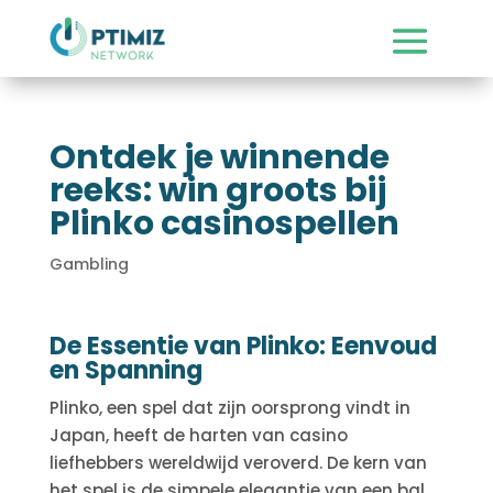
Ontdek je winnende
reeks: win groots bij
Plinko casinospellen
Gambling
De Essentie van Plinko: Eenvoud
en Spanning
Plinko, een spel dat zijn oorsprong vindt in
Japan, heeft de harten van casino
liefhebbers wereldwijd veroverd. De kern van
het spel is de simpele elegantie van een bal