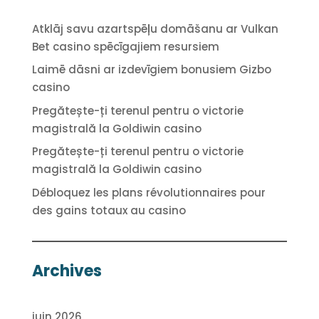
Atklāj savu azartspēļu domāšanu ar Vulkan
Bet casino spēcīgajiem resursiem
Laimē dāsni ar izdevīgiem bonusiem Gizbo
casino
Pregătește-ți terenul pentru o victorie
magistrală la Goldiwin casino
Pregătește-ți terenul pentru o victorie
magistrală la Goldiwin casino
Débloquez les plans révolutionnaires pour
des gains totaux au casino
Archives
juin 2026