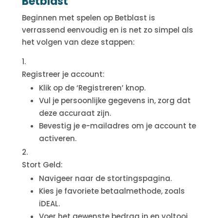
Betblast
Beginnen met spelen op Betblast is
verrassend eenvoudig en is net zo simpel als
het volgen van deze stappen:
Registreer je account:
Klik op de ‘Registreren’ knop.
Vul je persoonlijke gegevens in, zorg dat
deze accuraat zijn.
Bevestig je e-mailadres om je account te
activeren.
Stort Geld:
Navigeer naar de stortingspagina.
Kies je favoriete betaalmethode, zoals
iDEAL.
Voer het gewenste bedrag in en voltooi