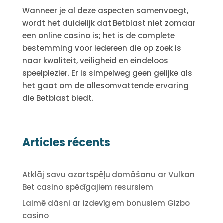
Wanneer je al deze aspecten samenvoegt,
wordt het duidelijk dat Betblast niet zomaar
een online casino is; het is de complete
bestemming voor iedereen die op zoek is
naar kwaliteit, veiligheid en eindeloos
speelplezier. Er is simpelweg geen gelijke als
het gaat om de allesomvattende ervaring
die Betblast biedt.
Articles récents
Atklāj savu azartspēļu domāšanu ar Vulkan
Bet casino spēcīgajiem resursiem
Laimē dāsni ar izdevīgiem bonusiem Gizbo
casino