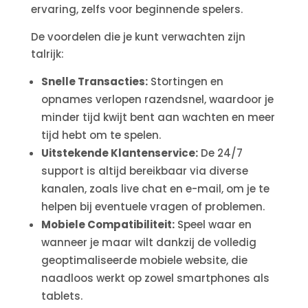
ervaring, zelfs voor beginnende spelers.
De voordelen die je kunt verwachten zijn
talrijk:
Snelle Transacties:
Stortingen en
opnames verlopen razendsnel, waardoor je
minder tijd kwijt bent aan wachten en meer
tijd hebt om te spelen.
Uitstekende Klantenservice:
De 24/7
support is altijd bereikbaar via diverse
kanalen, zoals live chat en e-mail, om je te
helpen bij eventuele vragen of problemen.
Mobiele Compatibiliteit:
Speel waar en
wanneer je maar wilt dankzij de volledig
geoptimaliseerde mobiele website, die
naadloos werkt op zowel smartphones als
tablets.