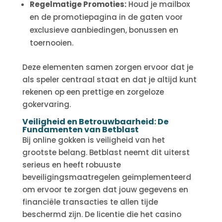
Regelmatige Promoties:
Houd je mailbox
en de promotiepagina in de gaten voor
exclusieve aanbiedingen, bonussen en
toernooien.
Deze elementen samen zorgen ervoor dat je
als speler centraal staat en dat je altijd kunt
rekenen op een prettige en zorgeloze
gokervaring.
Veiligheid en Betrouwbaarheid: De
Fundamenten van Betblast
Bij online gokken is veiligheid van het
grootste belang. Betblast neemt dit uiterst
serieus en heeft robuuste
beveiligingsmaatregelen geïmplementeerd
om ervoor te zorgen dat jouw gegevens en
financiële transacties te allen tijde
beschermd zijn. De licentie die het casino