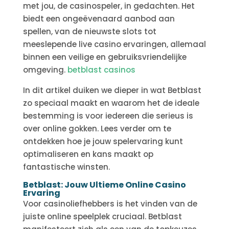
met jou, de casinospeler, in gedachten. Het
biedt een ongeëvenaard aanbod aan
spellen, van de nieuwste slots tot
meeslepende live casino ervaringen, allemaal
binnen een veilige en gebruiksvriendelijke
omgeving.
betblast casinos
In dit artikel duiken we dieper in wat Betblast
zo speciaal maakt en waarom het de ideale
bestemming is voor iedereen die serieus is
over online gokken. Lees verder om te
ontdekken hoe je jouw spelervaring kunt
optimaliseren en kans maakt op
fantastische winsten.
Betblast: Jouw Ultieme Online Casino
Ervaring
Voor casinoliefhebbers is het vinden van de
juiste online speelplek cruciaal. Betblast