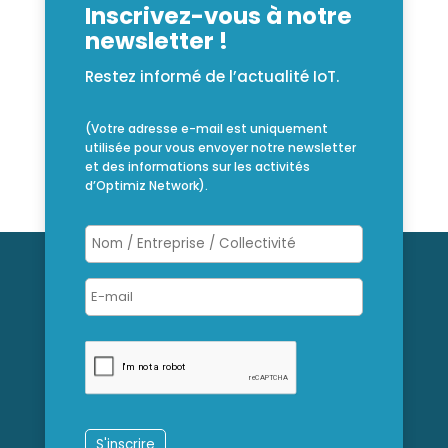
Inscrivez-vous à notre
newsletter !
Restez informé de l’actualité IoT.
(Votre adresse e-mail est uniquement
utilisée pour vous envoyer notre newsletter
et des informations sur les activités
d’Optimiz Network).