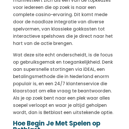
manifesteert zich als een van de topkeuzes
voor iedereen die op zoek is naar een
complete casino-ervaring. Dit komt mede
door de naadloze integratie van diverse
spelvormen, van klassieke gokkasten tot
interactieve spelshows die je direct naar het
hart van de actie brengen.
Wat deze site echt onderscheidt, is de focus
op gebruiksgemak en toegankelijkheid. Denk
aan supersnelle stortingen via iDEAL, een
betalingsmethode die in Nederland enorm
populair is, en een 24/7 klantenservice die
klaarstaat om elke vraag te beantwoorden.
Als je op zoek bent naar een plek waar alles
soepel verloopt en waar je altijd geholpen
wordt, dan is Betblast een uitstekende optie.
Hoe Begin Je Met Spelen op