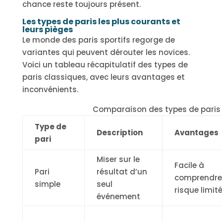
chance reste toujours présent.
Les types de paris les plus courants et
leurs pièges
Le monde des paris sportifs regorge de
variantes qui peuvent dérouter les novices.
Voici un tableau récapitulatif des types de
paris classiques, avec leurs avantages et
inconvénients.
Comparaison des types de paris 
Type de
Description
Avantages
pari
Miser sur le
Facile à
Pari
résultat d’un
comprendre
simple
seul
risque limit
événement