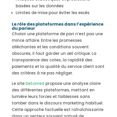
basées sur les données
Limites de mise pour éviter les excès
Le rôle des plateformes dans l’expérience
du parieur
Choisir une plateforme de pari n’est pas une
mince affaire. Entre les promesses
alléchantes et les conditions souvent
obscures, il faut garder un œil critique. La
transparence des cotes, la rapidité des
paiements et la qualité du service client sont
des critères à ne pas négliger.
Le site
betonred
propose une analyse claire
des différentes plateformes, mettant en
lumière leurs forces et faiblesses sans
tomber dans le discours marketing habituel.
Cette approche factuelle est rafraîchissante
dans un secteur souvent saturé de