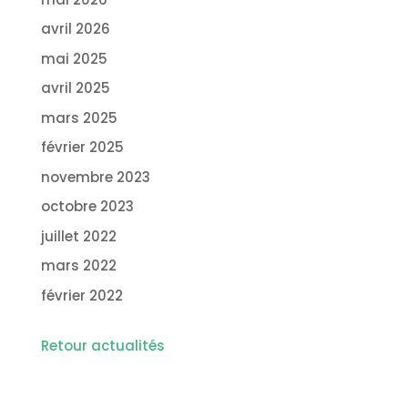
avril 2026
mai 2025
avril 2025
mars 2025
février 2025
novembre 2023
octobre 2023
juillet 2022
mars 2022
février 2022
Retour actualités