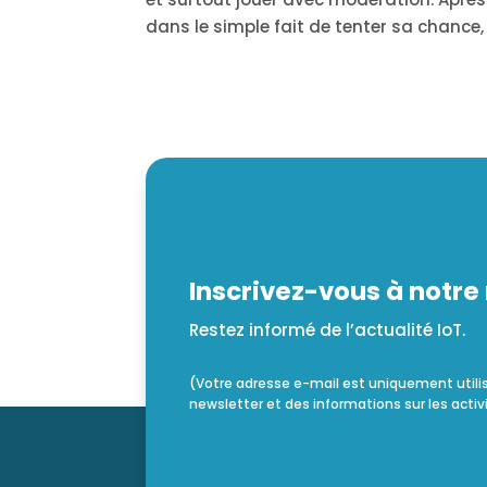
dans le simple fait de tenter sa chance,
Inscrivez-vous à notre 
Restez informé de l’actualité IoT.
(Votre adresse e-mail est uniquement utili
newsletter et des informations sur les activ