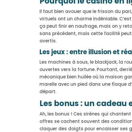
Pourquoi le casino en l
Il faut bien avouer que le frisson du pari
virtuels ont un charme indéniable. C’es
ça peut finir en naufrage, mais on y ret
sans précédent, mais cette facilité peut
avertis.
Les jeux : entre illusion et réa
Les machines à sous, le blackjack, la r
ouvertes vers la fortune. Pourtant, derri
mécanique bien huilée où la maison gar
marelle avec un pied dans une flaque d’h
départ.
Les bonus : un cadeau
Ah, les bonus ! Ces sirènes qui chantent
offres se cachent souvent des conditions
claquer des doigts pour encaisser ses 