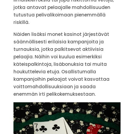
jotka antavat pelaajalle mahdollisuuden
tutustua pelivalikoimaan pienemmällä
riskillä.
Näiden lisäksi monet kasinot järjestävät
säännöllisesti erilaisia kampanjoita ja
turnauksia, jotka palkitsevat aktiivisia
pelaajia. Näihin voi kuulua esimerkiksi
käteispalkintoja, lisäbonuksia tai muita
houkuttelevia etuja. Osallistumalla
kampanjoihin pelaajat voivat kasvattaa
voittomahdollisuuksiaan ja saada
enemmän irti pelikokemuksestaan.