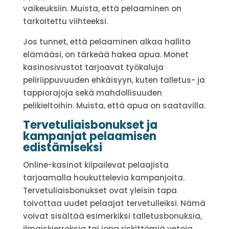
vaikeuksiin. Muista, että pelaaminen on
tarkoitettu viihteeksi.
Jos tunnet, että pelaaminen alkaa hallita
elämääsi, on tärkeää hakea apua. Monet
kasinosivustot tarjoavat työkaluja
peliriippuvuuden ehkäisyyn, kuten talletus- ja
tappiorajoja sekä mahdollisuuden
pelikieltoihin. Muista, että apua on saatavilla.
Tervetuliaisbonukset ja
kampanjat pelaamisen
edistämiseksi
Online-kasinot kilpailevat pelaajista
tarjoamalla houkuttelevia kampanjoita.
Tervetuliaisbonukset ovat yleisin tapa
toivottaa uudet pelaajat tervetulleiksi. Nämä
voivat sisältää esimerkiksi talletusbonuksia,
ilmaiskierroksia tai jopa riskittömiä vetoja,