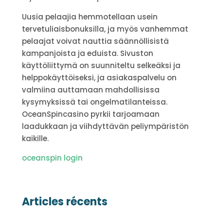
Uusia pelaajia hemmotellaan usein
tervetuliaisbonuksilla, ja myös vanhemmat
pelaajat voivat nauttia säännöllisistä
kampanjoista ja eduista. Sivuston
käyttöliittymä on suunniteltu selkeäksi ja
helppokäyttöiseksi, ja asiakaspalvelu on
valmiina auttamaan mahdollisissa
kysymyksissä tai ongelmatilanteissa.
OceanSpincasino pyrkii tarjoamaan
laadukkaan ja viihdyttävän peliympäristön
kaikille.
oceanspin login
Articles récents