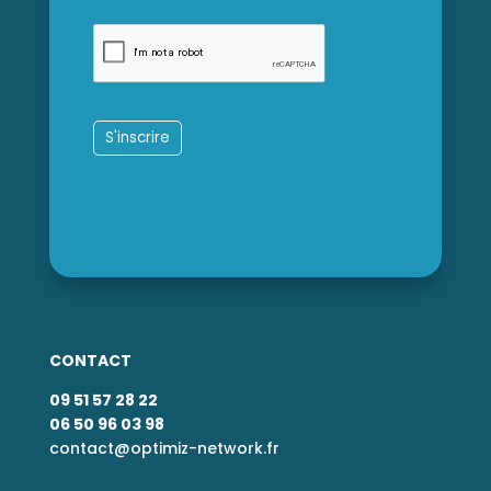
CONTACT
09 51 57 28 22
06 50 96 03 98
contact@optimiz-network.fr