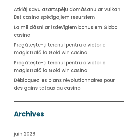
Atklāj savu azartspēļu domāšanu ar Vulkan
Bet casino spēcīgajiem resursiem
Laimē dāsni ar izdevīgiem bonusiem Gizbo
casino
Pregătește-ți terenul pentru o victorie
magistrală la Goldiwin casino
Pregătește-ți terenul pentru o victorie
magistrală la Goldiwin casino
Débloquez les plans révolutionnaires pour
des gains totaux au casino
Archives
juin 2026